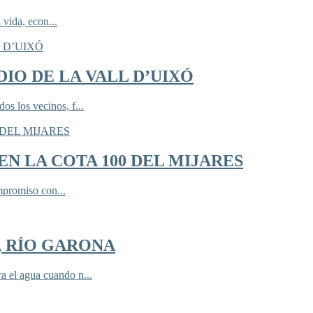
 vida, econ...
IO DE LA VALL D’UIXÓ
 los vecinos, f...
N LA COTA 100 DEL MIJARES
mpromiso con...
, RÍO GARONA
 el agua cuando n...