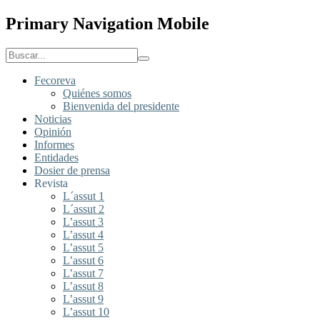
Primary Navigation Mobile
Fecoreva
Quiénes somos
Bienvenida del presidente
Noticias
Opinión
Informes
Entidades
Dosier de prensa
Revista
L´assut 1
L´assut 2
L’assut 3
L’assut 4
L’assut 5
L’assut 6
L’assut 7
L’assut 8
L’assut 9
L’assut 10