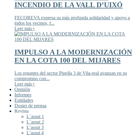
INCENDIO DE LA VALL D’UIXÓ
FECOREVA expresa su más profunda solidaridad y apoyo a
todos los vecinos, f...
Leer más
+
IMPULSO A LA MODERNIZACIÓN
EN LA COTA 100 DEL MIJARES
Los regantes del sector Pinella 3 de Vila-real avanzan en su
compromiso con...
Leer más
+
Opinión
Informes
Entidades
Dosier de prensa
Revista
L´assut 1
L´assut 2
L’assut 3
L’assut 4