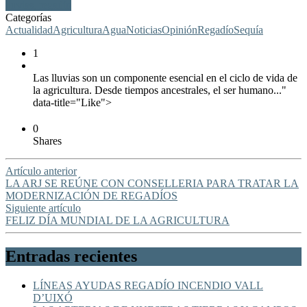
lluvias, regadío
Categorías
Actualidad
Agricultura
Agua
Noticias
Opinión
Regadío
Sequía
1
Las lluvias son un componente esencial en el ciclo de vida de
la agricultura. Desde tiempos ancestrales, el ser humano..."
data-title="Like">
0
Shares
Artículo anterior
LA ARJ SE REÚNE CON CONSELLERIA PARA TRATAR LA
MODERNIZACIÓN DE REGADÍOS
Siguiente artículo
FELIZ DÍA MUNDIAL DE LA AGRICULTURA
Entradas recientes
LÍNEAS AYUDAS REGADÍO INCENDIO VALL
D’UIXÓ