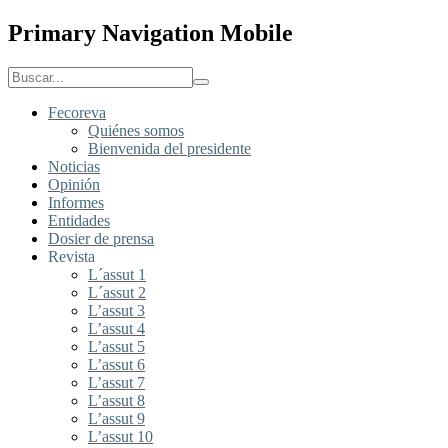
Primary Navigation Mobile
Fecoreva
Quiénes somos
Bienvenida del presidente
Noticias
Opinión
Informes
Entidades
Dosier de prensa
Revista
L´assut 1
L´assut 2
L’assut 3
L’assut 4
L’assut 5
L’assut 6
L’assut 7
L’assut 8
L’assut 9
L’assut 10