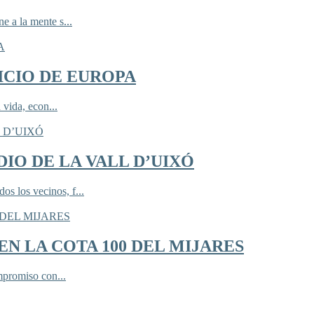
 a la mente s...
ICIO DE EUROPA
 vida, econ...
IO DE LA VALL D’UIXÓ
 los vecinos, f...
N LA COTA 100 DEL MIJARES
mpromiso con...