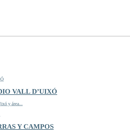
IO VALL D’UIXÓ
ixó y área...
RRAS Y CAMPOS