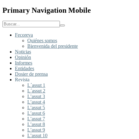
Primary Navigation Mobile
Fecoreva
Quiénes somos
Bienvenida del presidente
Noticias
Opinión
Informes
Entidades
Dosier de prensa
Revista
L´assut 1
L´assut 2
L’assut 3
L’assut 4
L’assut 5
L’assut 6
L’assut 7
L’assut 8
L’assut 9
L’assut 10