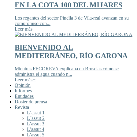
EN LA COTA 100 DEL MIJARES
Los regantes del sector Pinella 3 de Vila-real avanzan en su
compromiso con...
Leer más
+
BIENVENIDO AL
MEDITERRÁNEO, RÍO GARONA
Mientras FECOREVA explicaba en Bruselas cómo se
administra el agua cuando n...
Leer más
+
Opinión
Informes
Entidades
Dosier de prensa
Revista
L´assut 1
L´assut 2
L’assut 3
L’assut 4
L’assut 5