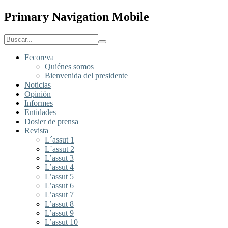
Primary Navigation Mobile
Fecoreva
Quiénes somos
Bienvenida del presidente
Noticias
Opinión
Informes
Entidades
Dosier de prensa
Revista
L´assut 1
L´assut 2
L’assut 3
L’assut 4
L’assut 5
L’assut 6
L’assut 7
L’assut 8
L’assut 9
L’assut 10