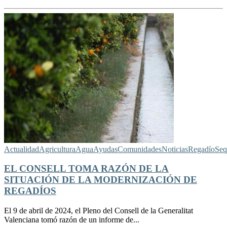
Actualidad
Agricultura
Agua
Ayudas
Comunidades
Noticias
Regadío
Seq
EL CONSELL TOMA RAZÓN DE LA
SITUACIÓN DE LA MODERNIZACIÓN DE
REGADÍOS
El 9 de abril de 2024, el Pleno del Consell de la Generalitat
Valenciana tomó razón de un informe de...