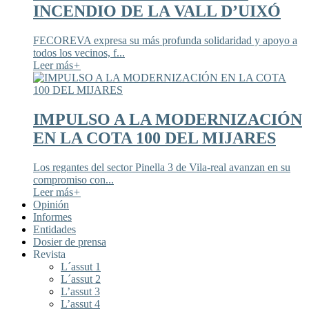
INCENDIO DE LA VALL D’UIXÓ
FECOREVA expresa su más profunda solidaridad y apoyo a
todos los vecinos, f...
Leer más
+
IMPULSO A LA MODERNIZACIÓN
EN LA COTA 100 DEL MIJARES
Los regantes del sector Pinella 3 de Vila-real avanzan en su
compromiso con...
Leer más
+
Opinión
Informes
Entidades
Dosier de prensa
Revista
L´assut 1
L´assut 2
L’assut 3
L’assut 4