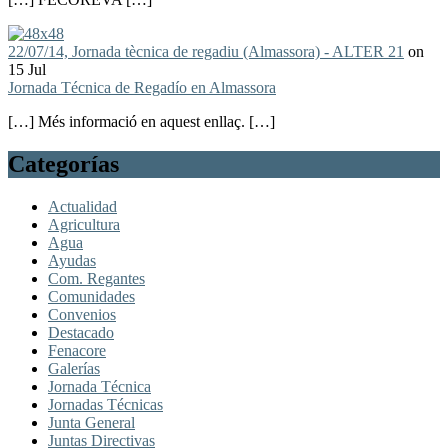
22/07/14, Jornada tècnica de regadiu (Almassora) - ALTER 21
on
15 Jul
Jornada Técnica de Regadío en Almassora
[…] Més informació en aquest enllaç. […]
Categorías
Actualidad
Agricultura
Agua
Ayudas
Com. Regantes
Comunidades
Convenios
Destacado
Fenacore
Galerías
Jornada Técnica
Jornadas Técnicas
Junta General
Juntas Directivas