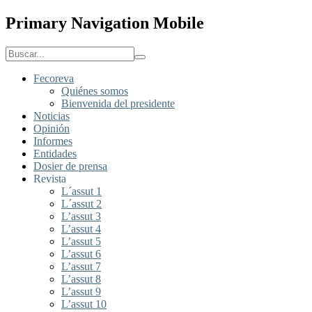
Primary Navigation Mobile
Fecoreva
Quiénes somos
Bienvenida del presidente
Noticias
Opinión
Informes
Entidades
Dosier de prensa
Revista
L´assut 1
L´assut 2
L’assut 3
L’assut 4
L’assut 5
L’assut 6
L’assut 7
L’assut 8
L’assut 9
L’assut 10