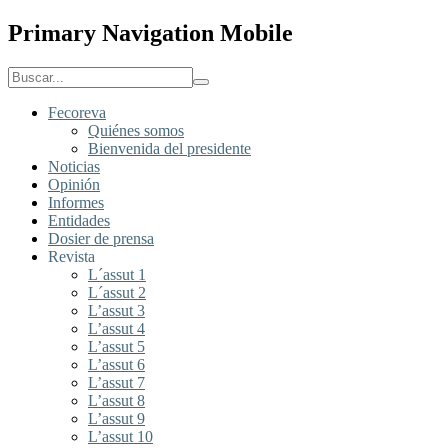
Primary Navigation Mobile
Fecoreva
Quiénes somos
Bienvenida del presidente
Noticias
Opinión
Informes
Entidades
Dosier de prensa
Revista
L´assut 1
L´assut 2
L’assut 3
L’assut 4
L’assut 5
L’assut 6
L’assut 7
L’assut 8
L’assut 9
L’assut 10