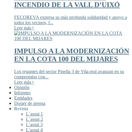
INCENDIO DE LA VALL D’UIXÓ
FECOREVA expresa su más profunda solidaridad y apoyo a
todos los vecinos, f...
Leer más
+
IMPULSO A LA MODERNIZACIÓN
EN LA COTA 100 DEL MIJARES
Los regantes del sector Pinella 3 de Vila-real avanzan en su
compromiso con...
Leer más
+
Opinión
Informes
Entidades
Dosier de prensa
Revista
L´assut 1
L´assut 2
L’assut 3
L’assut 4