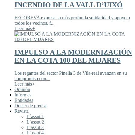
INCENDIO DE LA VALL D’UIXÓ
FECOREVA expresa su más profunda solidaridad y apoyo a
todos los vecinos, f...
Leer más
+
IMPULSO A LA MODERNIZACIÓN
EN LA COTA 100 DEL MIJARES
Los regantes del sector Pinella 3 de Vila-real avanzan en su
compromiso con...
Leer más
+
Opinión
Informes
Entidades
Dosier de prensa
Revista
L´assut 1
L´assut 2
L’assut 3
L’assut 4