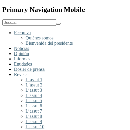
Primary Navigation Mobile
Fecoreva
Quiénes somos
Bienvenida del presidente
Noticias
Opinión
Informes
Entidades
Dosier de prensa
Revista
L´assut 1
L´assut 2
L’assut 3
L’assut 4
L’assut 5
L’assut 6
L’assut 7
L’assut 8
L’assut 9
L’assut 10