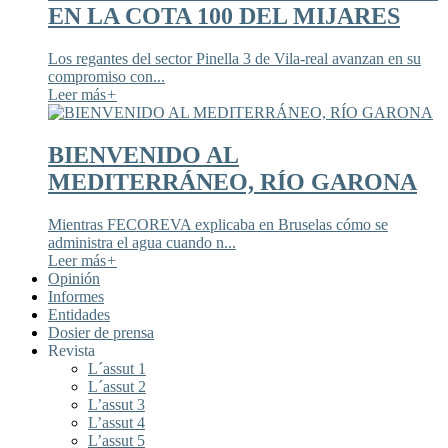
EN LA COTA 100 DEL MIJARES
Los regantes del sector Pinella 3 de Vila-real avanzan en su
compromiso con...
Leer más
+
BIENVENIDO AL
MEDITERRÁNEO, RÍO GARONA
Mientras FECOREVA explicaba en Bruselas cómo se
administra el agua cuando n...
Leer más
+
Opinión
Informes
Entidades
Dosier de prensa
Revista
L´assut 1
L´assut 2
L’assut 3
L’assut 4
L’assut 5