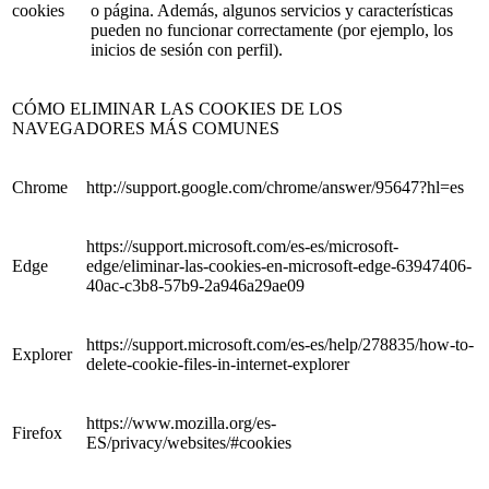
cookies
o página. Además, algunos servicios y características
pueden no funcionar correctamente (por ejemplo, los
inicios de sesión con perfil).
CÓMO ELIMINAR LAS COOKIES DE LOS
NAVEGADORES MÁS COMUNES
Chrome
http://support.google.com/chrome/answer/95647?hl=es
https://support.microsoft.com/es-es/microsoft-
Edge
edge/eliminar-las-cookies-en-microsoft-edge-63947406-
40ac-c3b8-57b9-2a946a29ae09
https://support.microsoft.com/es-es/help/278835/how-to-
Explorer
delete-cookie-files-in-internet-explorer
https://www.mozilla.org/es-
Firefox
ES/privacy/websites/#cookies