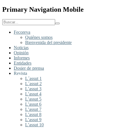
Primary Navigation Mobile
Fecoreva
Quiénes somos
Bienvenida del presidente
Noticias
Opinión
Informes
Entidades
Dosier de prensa
Revista
L´assut 1
L´assut 2
L’assut 3
L’assut 4
L’assut 5
L’assut 6
L’assut 7
L’assut 8
L’assut 9
L’assut 10