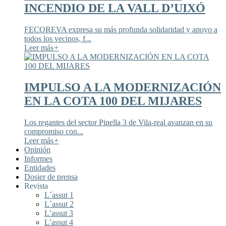
INCENDIO DE LA VALL D’UIXÓ
FECOREVA expresa su más profunda solidaridad y apoyo a
todos los vecinos, f...
Leer más
+
IMPULSO A LA MODERNIZACIÓN
EN LA COTA 100 DEL MIJARES
Los regantes del sector Pinella 3 de Vila-real avanzan en su
compromiso con...
Leer más
+
Opinión
Informes
Entidades
Dosier de prensa
Revista
L´assut 1
L´assut 2
L’assut 3
L’assut 4