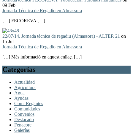
09 Feb
Jornada Técnica de Regadío en Almassora
[…] FECOREVA […]
22/07/14, Jornada tècnica de regadiu (Almassora) - ALTER 21
on
15 Jul
Jornada Técnica de Regadío en Almassora
[…] Més informació en aquest enllaç. […]
Categorías
Actualidad
Agricultura
Agua
Ayudas
Com. Regantes
Comunidades
Convenios
Destacado
Fenacore
Galerías