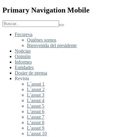
Primary Navigation Mobile
Fecoreva
Quiénes somos
Bienvenida del presidente
Noticias
Opinión
Informes
Entidades
Dosier de prensa
Revista
L´assut 1
L´assut 2
L’assut 3
L’assut 4
L’assut 5
L’assut 6
L’assut 7
L’assut 8
L’assut 9
L’assut 10