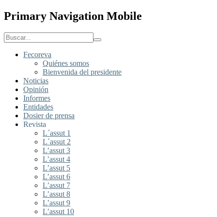
Primary Navigation Mobile
Fecoreva
Quiénes somos
Bienvenida del presidente
Noticias
Opinión
Informes
Entidades
Dosier de prensa
Revista
L´assut 1
L´assut 2
L’assut 3
L’assut 4
L’assut 5
L’assut 6
L’assut 7
L’assut 8
L’assut 9
L’assut 10