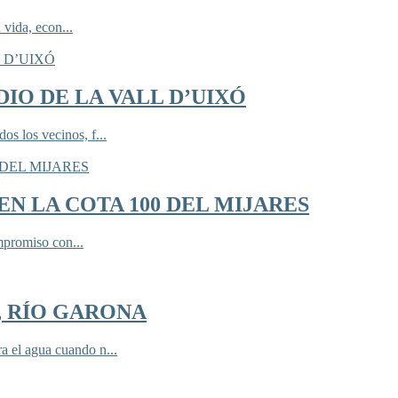
 vida, econ...
IO DE LA VALL D’UIXÓ
 los vecinos, f...
N LA COTA 100 DEL MIJARES
mpromiso con...
, RÍO GARONA
 el agua cuando n...