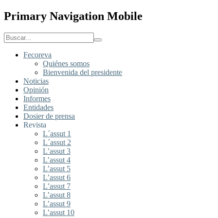
Primary Navigation Mobile
Fecoreva
Quiénes somos
Bienvenida del presidente
Noticias
Opinión
Informes
Entidades
Dosier de prensa
Revista
L´assut 1
L´assut 2
L’assut 3
L’assut 4
L’assut 5
L’assut 6
L’assut 7
L’assut 8
L’assut 9
L’assut 10