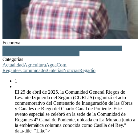
Fecoreva
Riegos de Levante Margen Izquierda, Cuarto Canal Poniente,
Rgeadío, La Murada, Centenario, Agua
Categorías
Actualidad
Agricultura
Agua
Com.
Regantes
Comunidades
Galerías
Noticias
Regadío
1
El 25 de abril de 2025, la Comunidad General Riegos de
Levante Izquierda del Segura (CGRLIS) organizó el acto
conmemorativo del Centenario de Inauguración de las Obras
y Canales de Riego del Cuarto Canal de Poniente. Este
evento especial se celebró en la sede de la Comunidad de
Regantes 4º Canal de Poniente, ubicada en La Murada junto a
la emblemática columna conocida como Casilla del Rey."
data-title="Like">