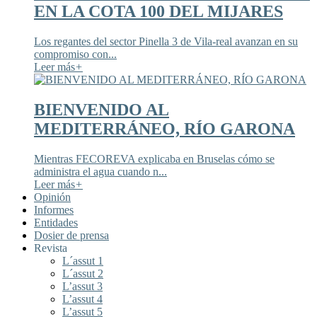
EN LA COTA 100 DEL MIJARES
Los regantes del sector Pinella 3 de Vila-real avanzan en su
compromiso con...
Leer más
+
BIENVENIDO AL
MEDITERRÁNEO, RÍO GARONA
Mientras FECOREVA explicaba en Bruselas cómo se
administra el agua cuando n...
Leer más
+
Opinión
Informes
Entidades
Dosier de prensa
Revista
L´assut 1
L´assut 2
L’assut 3
L’assut 4
L’assut 5