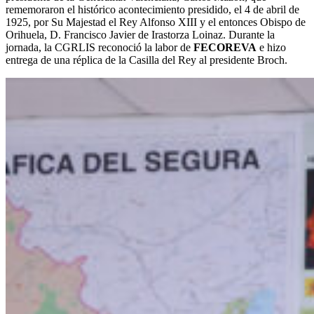
rememoraron el histórico acontecimiento presidido, el 4 de abril de
1925, por Su Majestad el Rey Alfonso XIII y el entonces Obispo de
Orihuela, D. Francisco Javier de Irastorza Loinaz. Durante la
jornada, la CGRLIS reconoció la labor de
FECOREVA
e hizo
entrega de una réplica de la Casilla del Rey al presidente Broch.