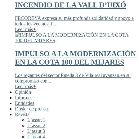
INCENDIO DE LA VALL D’UIXÓ
FECOREVA expresa su más profunda solidaridad y apoyo a
todos los vecinos, f...
Leer más
+
IMPULSO A LA MODERNIZACIÓN
EN LA COTA 100 DEL MIJARES
Los regantes del sector Pinella 3 de Vila-real avanzan en su
compromiso con...
Leer más
+
Opinión
Informes
Entidades
Dosier de prensa
Revista
L´assut 1
L´assut 2
L’assut 3
L’assut 4