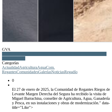
GVA
Conselleria Agricultura, Vega Baja, regantes, agua, regadío, obras,
modernización
Categorías
Actualidad
Agricultura
Agua
Com.
Regantes
Comunidades
Galerías
Noticias
Regadío
0
El 27 de enero de 2025, la Comunidad de Regantes Riegos de
Levante Margen Derecha del Segura ha recibido la visita de
Miguel Barrachina, conseller de Agricultura, Agua, Ganadería
y Pesca, en sus instalaciones y obras de modernización." data-
title="Like">