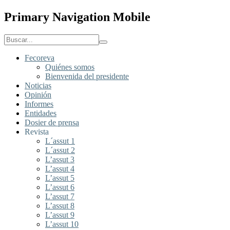
Primary Navigation Mobile
Fecoreva
Quiénes somos
Bienvenida del presidente
Noticias
Opinión
Informes
Entidades
Dosier de prensa
Revista
L´assut 1
L´assut 2
L’assut 3
L’assut 4
L’assut 5
L’assut 6
L’assut 7
L’assut 8
L’assut 9
L’assut 10