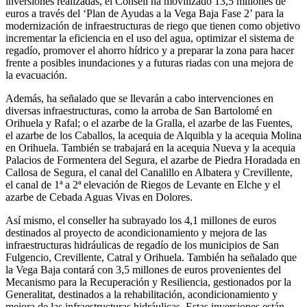
inversiones realizadas, el Consell ha movilizado 13,5 millones de
euros a través del ‘Plan de Ayudas a la Vega Baja Fase 2’ para la
modernización de infraestructuras de riego que tienen como objetivo
incrementar la eficiencia en el uso del agua, optimizar el sistema de
regadío, promover el ahorro hídrico y a preparar la zona para hacer
frente a posibles inundaciones y a futuras riadas con una mejora de
la evacuación.
Además, ha señalado que se llevarán a cabo intervenciones en
diversas infraestructuras, como la arroba de San Bartolomé en
Orihuela y Rafal; o el azarbe de la Gralla, el azarbe de las Fuentes,
el azarbe de los Caballos, la acequia de Alquibla y la acequia Molina
en Orihuela. También se trabajará en la acequia Nueva y la acequia
Palacios de Formentera del Segura, el azarbe de Piedra Horadada en
Callosa de Segura, el canal del Canalillo en Albatera y Crevillente,
el canal de 1ª a 2ª elevación de Riegos de Levante en Elche y el
azarbe de Cebada Aguas Vivas en Dolores.
Así mismo, el conseller ha subrayado los 4,1 millones de euros
destinados al proyecto de acondicionamiento y mejora de las
infraestructuras hidráulicas de regadío de los municipios de San
Fulgencio, Crevillente, Catral y Orihuela. También ha señalado que
la Vega Baja contará con 3,5 millones de euros provenientes del
Mecanismo para la Recuperación y Resiliencia, gestionados por la
Generalitat, destinados a la rehabilitación, acondicionamiento y
mejora de las infraestructuras hidráulicas. Estas inversiones están