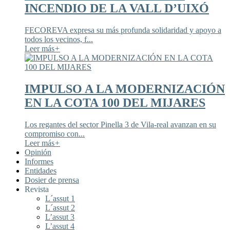
INCENDIO DE LA VALL D’UIXÓ
FECOREVA expresa su más profunda solidaridad y apoyo a
todos los vecinos, f...
Leer más
+
IMPULSO A LA MODERNIZACIÓN
EN LA COTA 100 DEL MIJARES
Los regantes del sector Pinella 3 de Vila-real avanzan en su
compromiso con...
Leer más
+
Opinión
Informes
Entidades
Dosier de prensa
Revista
L´assut 1
L´assut 2
L’assut 3
L’assut 4