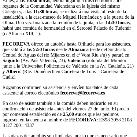
Antes, a las
10:30 horas
, tendrá lugar una misa en honor a los
regantes de la Comunidad Valenciana en la Iglesia del mismo
Colegio y, a las
11:30 horas
, se realizará una visita al resto de la
instalación, a la casa-museo de Miguel Hernández y a la puerta de la
Olma. Una vez finalizada la reunión de la junta, a las
14:30 horas
,
habrá una comida de hermandad en el Sercotel Palacio de Tudemir
(c/ Alfonso XIII, 1).
FECOREVA
ofrece un autobús hasta Orihuela para los asistentes,
que saldrá a las
5:50 horas
desde
Almazora
(sede del Sindicato
Central de Aguas del río Mijares en el c/ Vora Riu s/n) y parará en
Sagunto
(Av. País Valencià, 23),
Valencia
(rotonda del Mirador
junto a la Universitat Politécnica de València en la Av. Cataluña, 21)
y
Alberic
(Rte. Doménech en Carretera de Tous – Carretera de
Cádiz).
Rogamos confirmen su asistencia y envíen los datos de cada
asistente al correo electrónico
fecoreva@fecoreva.es
En caso de asistir también a la comida deben indicarlo en su
confirmación de asistencia antes del viernes 27 de junio. El precio
por comensal establecido es de
25,00 euros
que les pedimos
ingresen en la cuenta a nombre de
FECOREVA
: ES98 3058 2108
8127 2001 4337
Las plazas del autobús son limitadas, por lo que es necesario que