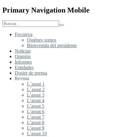
Primary Navigation Mobile
Fecoreva
Quiénes somos
Bienvenida del presidente
Noticias
Opinión
Informes
Entidades
Dosier de prensa
Revista
L´assut 1
L´assut 2
L’assut 3
L’assut 4
L’assut 5
L’assut 6
L’assut 7
L’assut 8
L’assut 9
L’assut 10