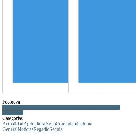
Fecoreva
Junta General, 2 julio, Orihuela, regantes, regadío, Comunitat
Valenciana
Categorías
Actualidad
Agricultura
Agua
Comunidades
Junta
General
Noticias
Regadío
Sequía