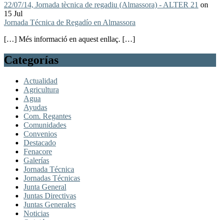
22/07/14, Jornada tècnica de regadiu (Almassora) - ALTER 21
on
15 Jul
Jornada Técnica de Regadío en Almassora
[…] Més informació en aquest enllaç. […]
Categorías
Actualidad
Agricultura
Agua
Ayudas
Com. Regantes
Comunidades
Convenios
Destacado
Fenacore
Galerías
Jornada Técnica
Jornadas Técnicas
Junta General
Juntas Directivas
Juntas Generales
Noticias