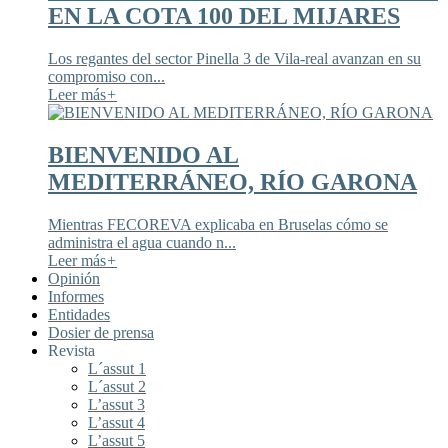
EN LA COTA 100 DEL MIJARES
Los regantes del sector Pinella 3 de Vila-real avanzan en su
compromiso con...
Leer más
+
BIENVENIDO AL
MEDITERRÁNEO, RÍO GARONA
Mientras FECOREVA explicaba en Bruselas cómo se
administra el agua cuando n...
Leer más
+
Opinión
Informes
Entidades
Dosier de prensa
Revista
L´assut 1
L´assut 2
L’assut 3
L’assut 4
L’assut 5