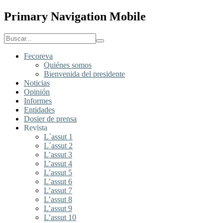
Primary Navigation Mobile
Fecoreva
Quiénes somos
Bienvenida del presidente
Noticias
Opinión
Informes
Entidades
Dosier de prensa
Revista
L´assut 1
L´assut 2
L’assut 3
L’assut 4
L’assut 5
L’assut 6
L’assut 7
L’assut 8
L’assut 9
L’assut 10