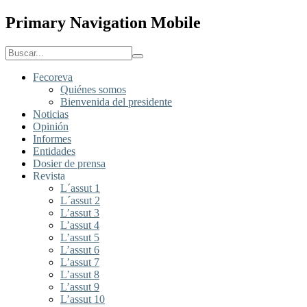
Primary Navigation Mobile
Fecoreva
Quiénes somos
Bienvenida del presidente
Noticias
Opinión
Informes
Entidades
Dosier de prensa
Revista
L´assut 1
L´assut 2
L’assut 3
L’assut 4
L’assut 5
L’assut 6
L’assut 7
L’assut 8
L’assut 9
L’assut 10