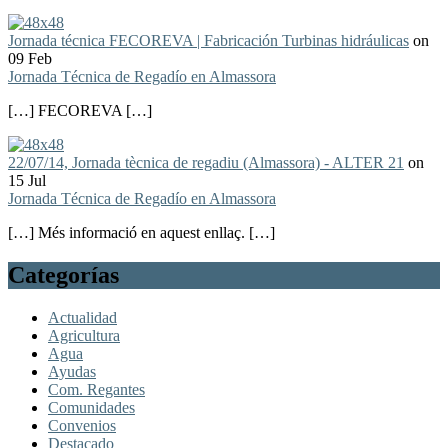
Jornada técnica FECOREVA | Fabricación Turbinas hidráulicas
on
09 Feb
Jornada Técnica de Regadío en Almassora
[…] FECOREVA […]
22/07/14, Jornada tècnica de regadiu (Almassora) - ALTER 21
on
15 Jul
Jornada Técnica de Regadío en Almassora
[…] Més informació en aquest enllaç. […]
Categorías
Actualidad
Agricultura
Agua
Ayudas
Com. Regantes
Comunidades
Convenios
Destacado