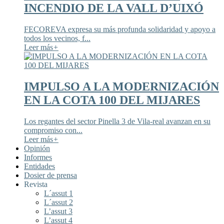
INCENDIO DE LA VALL D’UIXÓ
FECOREVA expresa su más profunda solidaridad y apoyo a
todos los vecinos, f...
Leer más
+
IMPULSO A LA MODERNIZACIÓN
EN LA COTA 100 DEL MIJARES
Los regantes del sector Pinella 3 de Vila-real avanzan en su
compromiso con...
Leer más
+
Opinión
Informes
Entidades
Dosier de prensa
Revista
L´assut 1
L´assut 2
L’assut 3
L’assut 4