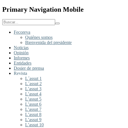
Primary Navigation Mobile
Fecoreva
Quiénes somos
Bienvenida del presidente
Noticias
Opinión
Informes
Entidades
Dosier de prensa
Revista
L´assut 1
L´assut 2
L’assut 3
L’assut 4
L’assut 5
L’assut 6
L’assut 7
L’assut 8
L’assut 9
L’assut 10