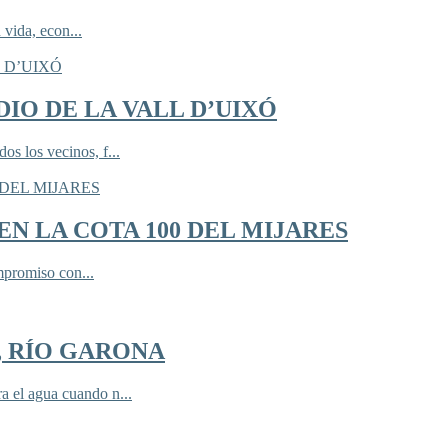
 vida, econ...
IO DE LA VALL D’UIXÓ
 los vecinos, f...
N LA COTA 100 DEL MIJARES
mpromiso con...
, RÍO GARONA
 el agua cuando n...