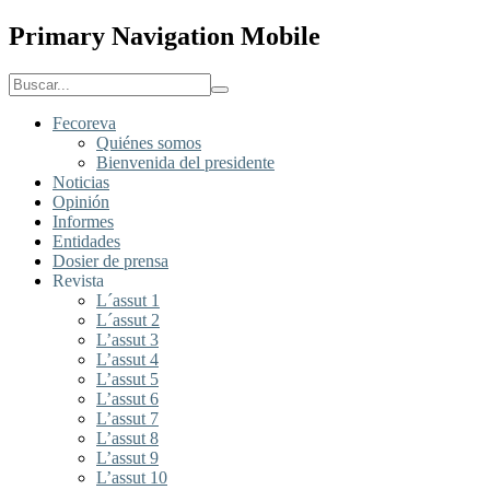
Primary Navigation Mobile
Fecoreva
Quiénes somos
Bienvenida del presidente
Noticias
Opinión
Informes
Entidades
Dosier de prensa
Revista
L´assut 1
L´assut 2
L’assut 3
L’assut 4
L’assut 5
L’assut 6
L’assut 7
L’assut 8
L’assut 9
L’assut 10