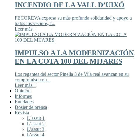
INCENDIO DE LA VALL D’UIXÓ
FECOREVA expresa su más profunda solidaridad y apoyo a
todos los vecinos, f...
Leer más
+
IMPULSO A LA MODERNIZACIÓN
EN LA COTA 100 DEL MIJARES
Los regantes del sector Pinella 3 de Vila-real avanzan en su
compromiso con...
Leer más
+
Opinión
Informes
Entidades
Dosier de prensa
Revista
L´assut 1
L´assut 2
L’assut 3
L’assut 4