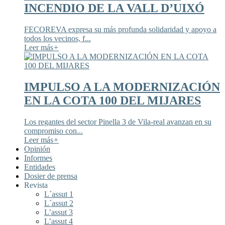
INCENDIO DE LA VALL D’UIXÓ
FECOREVA expresa su más profunda solidaridad y apoyo a
todos los vecinos, f...
Leer más
+
IMPULSO A LA MODERNIZACIÓN
EN LA COTA 100 DEL MIJARES
Los regantes del sector Pinella 3 de Vila-real avanzan en su
compromiso con...
Leer más
+
Opinión
Informes
Entidades
Dosier de prensa
Revista
L´assut 1
L´assut 2
L’assut 3
L’assut 4