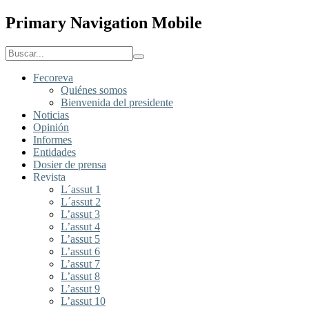
Primary Navigation Mobile
Fecoreva
Quiénes somos
Bienvenida del presidente
Noticias
Opinión
Informes
Entidades
Dosier de prensa
Revista
L´assut 1
L´assut 2
L’assut 3
L’assut 4
L’assut 5
L’assut 6
L’assut 7
L’assut 8
L’assut 9
L’assut 10