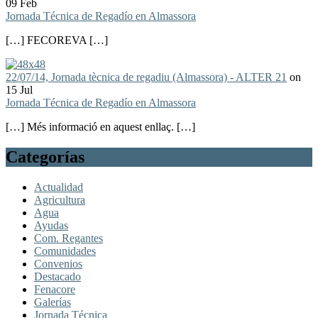
09 Feb
Jornada Técnica de Regadío en Almassora
[…] FECOREVA […]
22/07/14, Jornada tècnica de regadiu (Almassora) - ALTER 21
on
15 Jul
Jornada Técnica de Regadío en Almassora
[…] Més informació en aquest enllaç. […]
Categorías
Actualidad
Agricultura
Agua
Ayudas
Com. Regantes
Comunidades
Convenios
Destacado
Fenacore
Galerías
Jornada Técnica