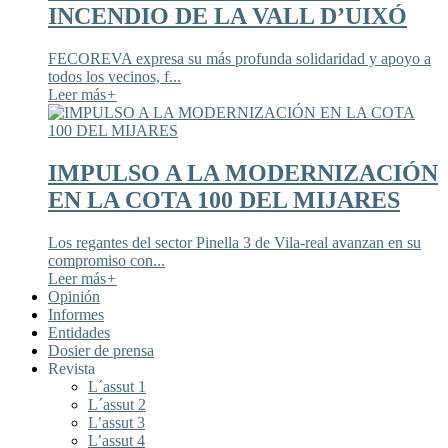
INCENDIO DE LA VALL D’UIXÓ
FECOREVA expresa su más profunda solidaridad y apoyo a
todos los vecinos, f...
Leer más
+
IMPULSO A LA MODERNIZACIÓN
EN LA COTA 100 DEL MIJARES
Los regantes del sector Pinella 3 de Vila-real avanzan en su
compromiso con...
Leer más
+
Opinión
Informes
Entidades
Dosier de prensa
Revista
L´assut 1
L´assut 2
L’assut 3
L’assut 4