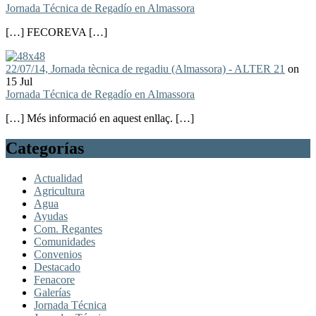
Jornada Técnica de Regadío en Almassora
[…] FECOREVA […]
22/07/14, Jornada tècnica de regadiu (Almassora) - ALTER 21
on
15 Jul
Jornada Técnica de Regadío en Almassora
[…] Més informació en aquest enllaç. […]
Categorías
Actualidad
Agricultura
Agua
Ayudas
Com. Regantes
Comunidades
Convenios
Destacado
Fenacore
Galerías
Jornada Técnica