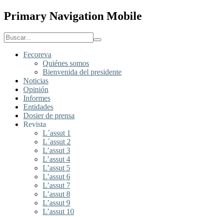
Primary Navigation Mobile
Fecoreva
Quiénes somos
Bienvenida del presidente
Noticias
Opinión
Informes
Entidades
Dosier de prensa
Revista
L´assut 1
L´assut 2
L’assut 3
L’assut 4
L’assut 5
L’assut 6
L’assut 7
L’assut 8
L’assut 9
L’assut 10