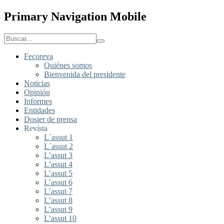
Primary Navigation Mobile
Fecoreva
Quiénes somos
Bienvenida del presidente
Noticias
Opinión
Informes
Entidades
Dosier de prensa
Revista
L´assut 1
L´assut 2
L’assut 3
L’assut 4
L’assut 5
L’assut 6
L’assut 7
L’assut 8
L’assut 9
L’assut 10