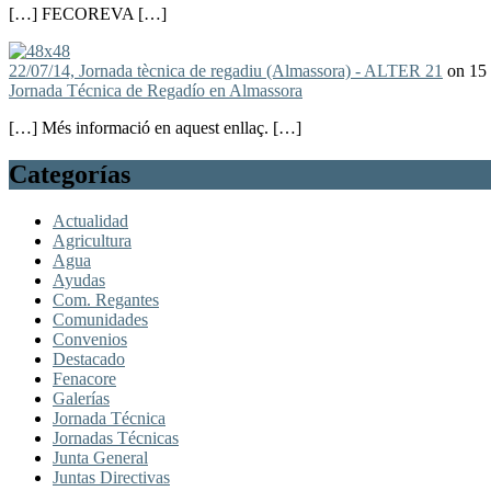
[…] FECOREVA […]
22/07/14, Jornada tècnica de regadiu (Almassora) - ALTER 21
on 15 
Jornada Técnica de Regadío en Almassora
[…] Més informació en aquest enllaç. […]
Categorías
Actualidad
Agricultura
Agua
Ayudas
Com. Regantes
Comunidades
Convenios
Destacado
Fenacore
Galerías
Jornada Técnica
Jornadas Técnicas
Junta General
Juntas Directivas