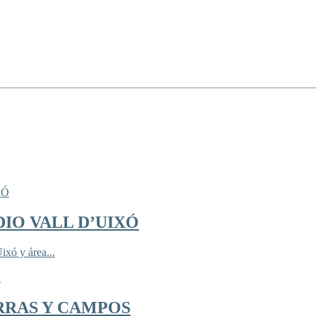
IO VALL D’UIXÓ
ixó y área...
RRAS Y CAMPOS