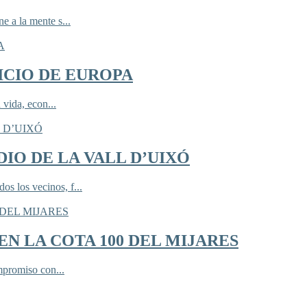
 a la mente s...
ICIO DE EUROPA
 vida, econ...
IO DE LA VALL D’UIXÓ
 los vecinos, f...
N LA COTA 100 DEL MIJARES
mpromiso con...