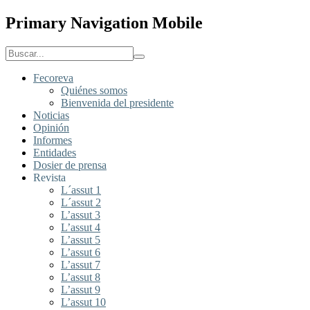
Primary Navigation Mobile
Fecoreva
Quiénes somos
Bienvenida del presidente
Noticias
Opinión
Informes
Entidades
Dosier de prensa
Revista
L´assut 1
L´assut 2
L’assut 3
L’assut 4
L’assut 5
L’assut 6
L’assut 7
L’assut 8
L’assut 9
L’assut 10