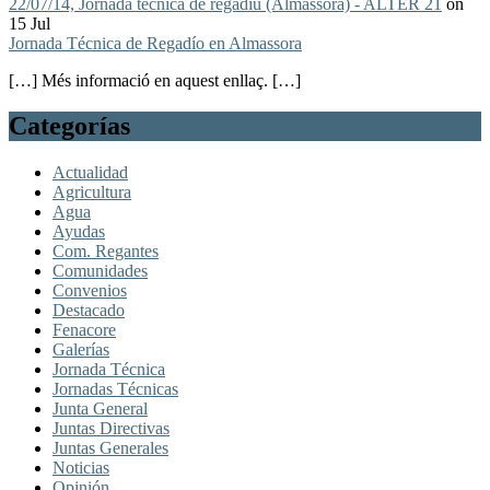
22/07/14, Jornada tècnica de regadiu (Almassora) - ALTER 21
on
15 Jul
Jornada Técnica de Regadío en Almassora
[…] Més informació en aquest enllaç. […]
Categorías
Actualidad
Agricultura
Agua
Ayudas
Com. Regantes
Comunidades
Convenios
Destacado
Fenacore
Galerías
Jornada Técnica
Jornadas Técnicas
Junta General
Juntas Directivas
Juntas Generales
Noticias
Opinión