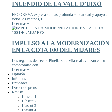
INCENDIO DE LA VALL D’UIXÓ
FECOREVA expresa su más profunda solidaridad y apoyo a
todos los vecinos, f...
Leer más
+
IMPULSO A LA MODERNIZACIÓN
EN LA COTA 100 DEL MIJARES
Los regantes del sector Pinella 3 de Vila-real avanzan en su
compromiso con...
Leer más
+
Opinión
Informes
Entidades
Dosier de prensa
Revista
L´assut 1
L´assut 2
L’assut 3
L’assut 4