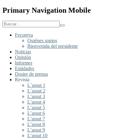
Primary Navigation Mobile
Fecoreva
Quiénes somos
Bienvenida del presidente
Noticias
Opinión
Informes
Entidades
Dosier de prensa
Revista
L´assut 1
L´assut 2
L’assut 3
L’assut 4
L’assut 5
L’assut 6
L’assut 7
L’assut 8
L’assut 9
L’assut 10