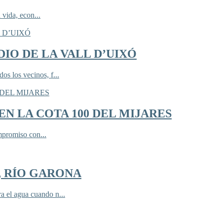
 vida, econ...
IO DE LA VALL D’UIXÓ
 los vecinos, f...
N LA COTA 100 DEL MIJARES
mpromiso con...
, RÍO GARONA
 el agua cuando n...