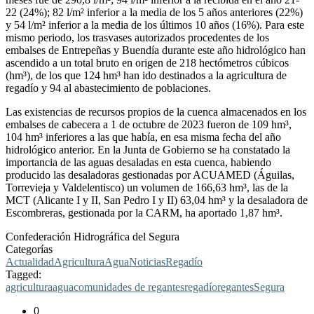
22 (24%); 82 l/m² inferior a la media de los 5 años anteriores (22%)
y 54 l/m² inferior a la media de los últimos 10 años (16%). Para este
mismo periodo, los trasvases autorizados procedentes de los
embalses de Entrepeñas y Buendía durante este año hidrológico han
ascendido a un total bruto en origen de 218 hectómetros cúbicos
(hm³), de los que 124 hm³ han ido destinados a la agricultura de
regadío y 94 al abastecimiento de poblaciones.
Las existencias de recursos propios de la cuenca almacenados en los
embalses de cabecera a 1 de octubre de 2023 fueron de 109 hm³,
104 hm³ inferiores a las que había, en esa misma fecha del año
hidrológico anterior. En la Junta de Gobierno se ha constatado la
importancia de las aguas desaladas en esta cuenca, habiendo
producido las desaladoras gestionadas por ACUAMED (Águilas,
Torrevieja y Valdelentisco) un volumen de 166,63 hm³, las de la
MCT (Alicante I y II, San Pedro I y II) 63,04 hm³ y la desaladora de
Escombreras, gestionada por la CARM, ha aportado 1,87 hm³.
Confederación Hidrográfica del Segura
Categorías
Actualidad
Agricultura
Agua
Noticias
Regadío
Tagged:
agricultura
agua
comunidades de regantes
regadío
regantes
Segura
0