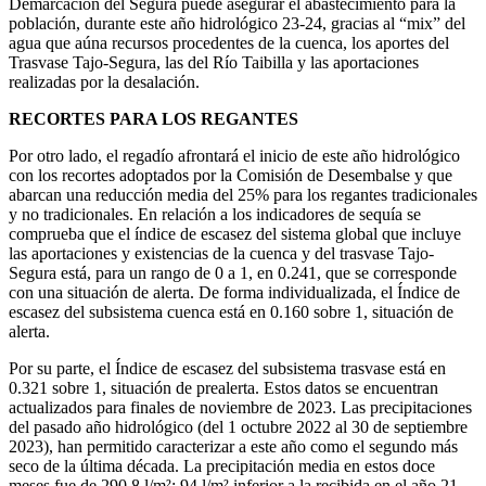
Demarcación del Segura puede asegurar el abastecimiento para la
población, durante este año hidrológico 23-24, gracias al “mix” del
agua que aúna recursos procedentes de la cuenca, los aportes del
Trasvase Tajo-Segura, las del Río Taibilla y las aportaciones
realizadas por la desalación.
RECORTES PARA LOS REGANTES
Por otro lado, el regadío afrontará el inicio de este año hidrológico
con los recortes adoptados por la Comisión de Desembalse y que
abarcan una reducción media del 25% para los regantes tradicionales
y no tradicionales. En relación a los indicadores de sequía se
comprueba que el índice de escasez del sistema global que incluye
las aportaciones y existencias de la cuenca y del trasvase Tajo-
Segura está, para un rango de 0 a 1, en 0.241, que se corresponde
con una situación de alerta. De forma individualizada, el Índice de
escasez del subsistema cuenca está en 0.160 sobre 1, situación de
alerta.
Por su parte, el Índice de escasez del subsistema trasvase está en
0.321 sobre 1, situación de prealerta. Estos datos se encuentran
actualizados para finales de noviembre de 2023. Las precipitaciones
del pasado año hidrológico (del 1 octubre 2022 al 30 de septiembre
2023), han permitido caracterizar a este año como el segundo más
seco de la última década. La precipitación media en estos doce
meses fue de 290,8 l/m²; 94 l/m² inferior a la recibida en el año 21-