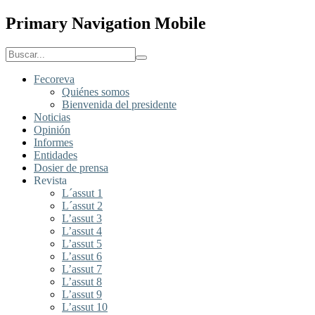
Primary Navigation Mobile
Fecoreva
Quiénes somos
Bienvenida del presidente
Noticias
Opinión
Informes
Entidades
Dosier de prensa
Revista
L´assut 1
L´assut 2
L’assut 3
L’assut 4
L’assut 5
L’assut 6
L’assut 7
L’assut 8
L’assut 9
L’assut 10