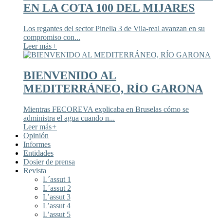
EN LA COTA 100 DEL MIJARES
Los regantes del sector Pinella 3 de Vila-real avanzan en su
compromiso con...
Leer más
+
BIENVENIDO AL
MEDITERRÁNEO, RÍO GARONA
Mientras FECOREVA explicaba en Bruselas cómo se
administra el agua cuando n...
Leer más
+
Opinión
Informes
Entidades
Dosier de prensa
Revista
L´assut 1
L´assut 2
L’assut 3
L’assut 4
L’assut 5