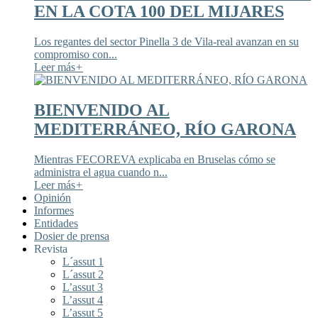
EN LA COTA 100 DEL MIJARES
Los regantes del sector Pinella 3 de Vila-real avanzan en su
compromiso con...
Leer más
+
BIENVENIDO AL
MEDITERRÁNEO, RÍO GARONA
Mientras FECOREVA explicaba en Bruselas cómo se
administra el agua cuando n...
Leer más
+
Opinión
Informes
Entidades
Dosier de prensa
Revista
L´assut 1
L´assut 2
L’assut 3
L’assut 4
L’assut 5