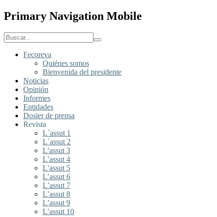
Primary Navigation Mobile
Fecoreva
Quiénes somos
Bienvenida del presidente
Noticias
Opinión
Informes
Entidades
Dosier de prensa
Revista
L´assut 1
L´assut 2
L’assut 3
L’assut 4
L’assut 5
L’assut 6
L’assut 7
L’assut 8
L’assut 9
L’assut 10