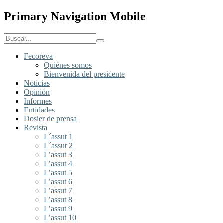
Primary Navigation Mobile
Fecoreva
Quiénes somos
Bienvenida del presidente
Noticias
Opinión
Informes
Entidades
Dosier de prensa
Revista
L´assut 1
L´assut 2
L’assut 3
L’assut 4
L’assut 5
L’assut 6
L’assut 7
L’assut 8
L’assut 9
L’assut 10