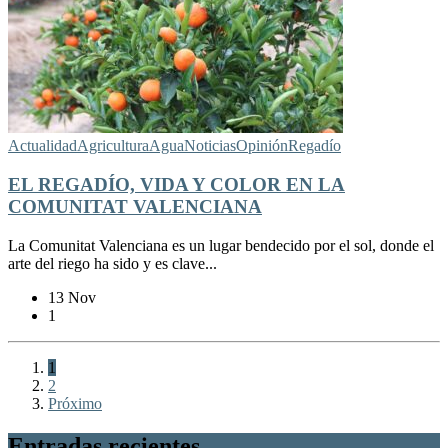
Actualidad
Agricultura
Agua
Noticias
Opinión
Regadío
EL REGADÍO, VIDA Y COLOR EN LA
COMUNITAT VALENCIANA
La Comunitat Valenciana es un lugar bendecido por el sol, donde el
arte del riego ha sido y es clave...
13 Nov
1
1
2
Próximo
Entradas recientes