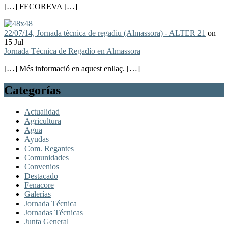
[…] FECOREVA […]
22/07/14, Jornada tècnica de regadiu (Almassora) - ALTER 21
on
15 Jul
Jornada Técnica de Regadío en Almassora
[…] Més informació en aquest enllaç. […]
Categorías
Actualidad
Agricultura
Agua
Ayudas
Com. Regantes
Comunidades
Convenios
Destacado
Fenacore
Galerías
Jornada Técnica
Jornadas Técnicas
Junta General