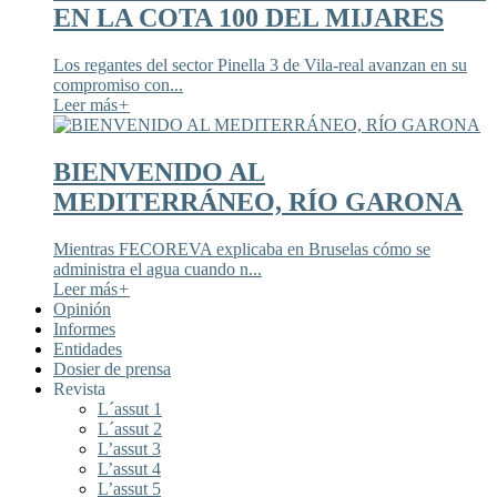
EN LA COTA 100 DEL MIJARES
Los regantes del sector Pinella 3 de Vila-real avanzan en su
compromiso con...
Leer más
+
BIENVENIDO AL
MEDITERRÁNEO, RÍO GARONA
Mientras FECOREVA explicaba en Bruselas cómo se
administra el agua cuando n...
Leer más
+
Opinión
Informes
Entidades
Dosier de prensa
Revista
L´assut 1
L´assut 2
L’assut 3
L’assut 4
L’assut 5