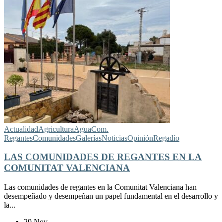
Actualidad
Agricultura
Agua
Com.
Regantes
Comunidades
Galerías
Noticias
Opinión
Regadío
LAS COMUNIDADES DE REGANTES EN LA
COMUNITAT VALENCIANA
Las comunidades de regantes en la Comunitat Valenciana han
desempeñado y desempeñan un papel fundamental en el desarrollo y
la...
29 Nov