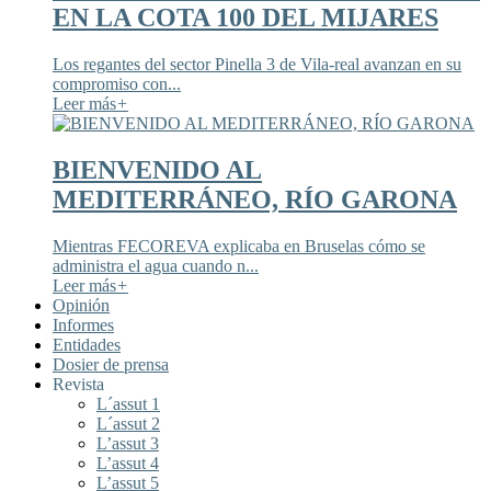
EN LA COTA 100 DEL MIJARES
Los regantes del sector Pinella 3 de Vila-real avanzan en su
compromiso con...
Leer más
+
BIENVENIDO AL
MEDITERRÁNEO, RÍO GARONA
Mientras FECOREVA explicaba en Bruselas cómo se
administra el agua cuando n...
Leer más
+
Opinión
Informes
Entidades
Dosier de prensa
Revista
L´assut 1
L´assut 2
L’assut 3
L’assut 4
L’assut 5