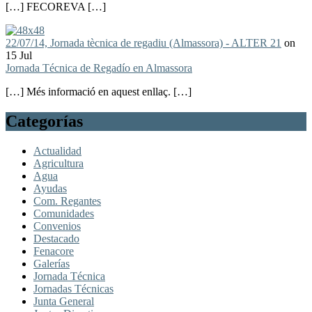
[…] FECOREVA […]
22/07/14, Jornada tècnica de regadiu (Almassora) - ALTER 21
on
15 Jul
Jornada Técnica de Regadío en Almassora
[…] Més informació en aquest enllaç. […]
Categorías
Actualidad
Agricultura
Agua
Ayudas
Com. Regantes
Comunidades
Convenios
Destacado
Fenacore
Galerías
Jornada Técnica
Jornadas Técnicas
Junta General