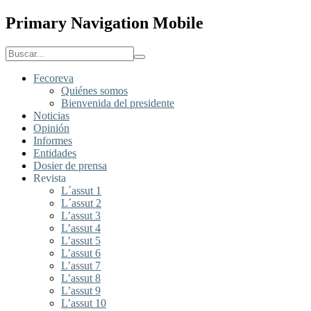
Primary Navigation Mobile
Fecoreva
Quiénes somos
Bienvenida del presidente
Noticias
Opinión
Informes
Entidades
Dosier de prensa
Revista
L´assut 1
L´assut 2
L’assut 3
L’assut 4
L’assut 5
L’assut 6
L’assut 7
L’assut 8
L’assut 9
L’assut 10