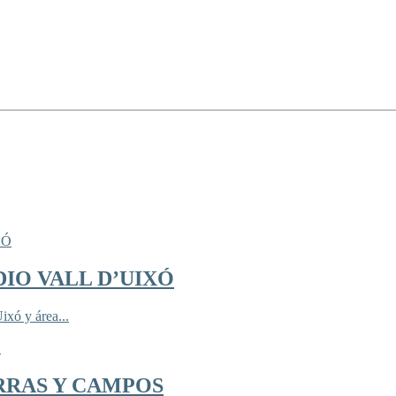
IO VALL D’UIXÓ
ixó y área...
RRAS Y CAMPOS