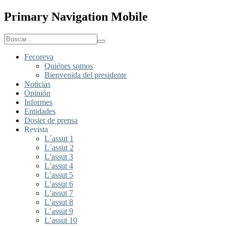
Primary Navigation Mobile
Fecoreva
Quiénes somos
Bienvenida del presidente
Noticias
Opinión
Informes
Entidades
Dosier de prensa
Revista
L´assut 1
L´assut 2
L’assut 3
L’assut 4
L’assut 5
L’assut 6
L’assut 7
L’assut 8
L’assut 9
L’assut 10