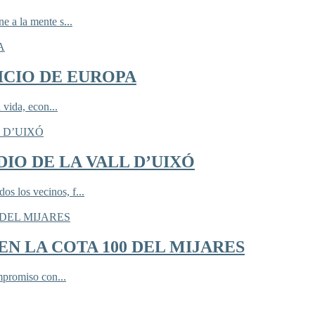
 a la mente s...
ICIO DE EUROPA
 vida, econ...
IO DE LA VALL D’UIXÓ
 los vecinos, f...
N LA COTA 100 DEL MIJARES
mpromiso con...