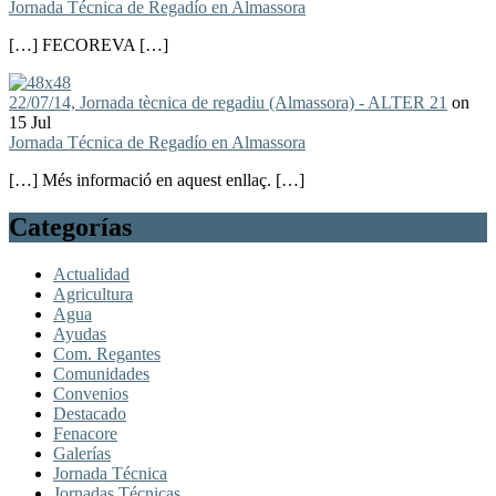
Jornada Técnica de Regadío en Almassora
[…] FECOREVA […]
22/07/14, Jornada tècnica de regadiu (Almassora) - ALTER 21
on
15 Jul
Jornada Técnica de Regadío en Almassora
[…] Més informació en aquest enllaç. […]
Categorías
Actualidad
Agricultura
Agua
Ayudas
Com. Regantes
Comunidades
Convenios
Destacado
Fenacore
Galerías
Jornada Técnica
Jornadas Técnicas