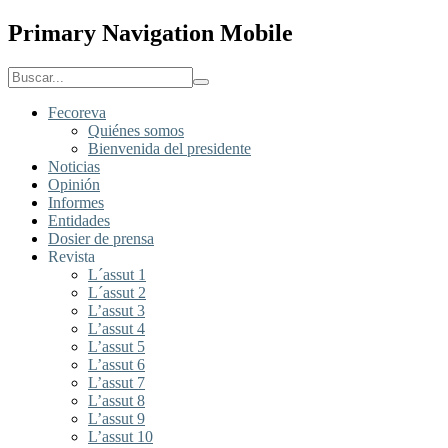
Primary Navigation Mobile
Fecoreva
Quiénes somos
Bienvenida del presidente
Noticias
Opinión
Informes
Entidades
Dosier de prensa
Revista
L´assut 1
L´assut 2
L’assut 3
L’assut 4
L’assut 5
L’assut 6
L’assut 7
L’assut 8
L’assut 9
L’assut 10