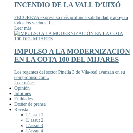
INCENDIO DE LA VALL D’UIXÓ
FECOREVA expresa su más profunda solidaridad y apoyo a
todos los vecinos, f...
Leer más
+
IMPULSO A LA MODERNIZACIÓN
EN LA COTA 100 DEL MIJARES
Los regantes del sector Pinella 3 de Vila-real avanzan en su
compromiso con...
Leer más
+
Opinión
Informes
Entidades
Dosier de prensa
Revista
L´assut 1
L´assut 2
L’assut 3
L’assut 4