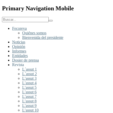
Primary Navigation Mobile
Fecoreva
Quiénes somos
Bienvenida del presidente
Noticias
Opinión
Informes
Entidades
Dosier de prensa
Revista
L´assut 1
L´assut 2
L’assut 3
L’assut 4
L’assut 5
L’assut 6
L’assut 7
L’assut 8
L’assut 9
L’assut 10