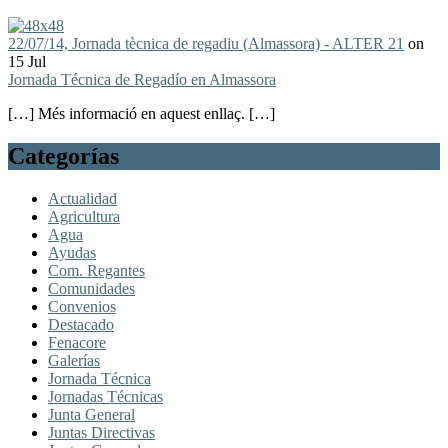
22/07/14, Jornada tècnica de regadiu (Almassora) - ALTER 21
on
15 Jul
Jornada Técnica de Regadío en Almassora
[…] Més informació en aquest enllaç. […]
Categorías
Actualidad
Agricultura
Agua
Ayudas
Com. Regantes
Comunidades
Convenios
Destacado
Fenacore
Galerías
Jornada Técnica
Jornadas Técnicas
Junta General
Juntas Directivas