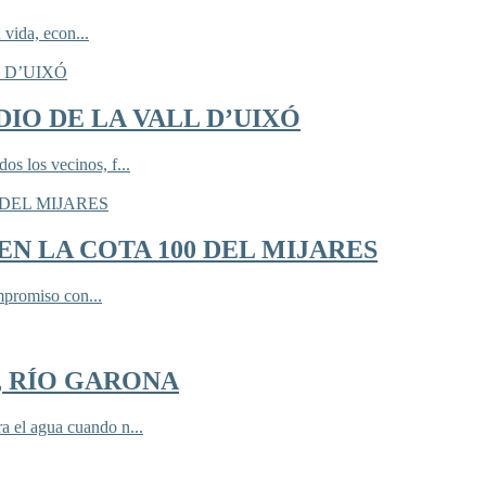
 vida, econ...
IO DE LA VALL D’UIXÓ
 los vecinos, f...
N LA COTA 100 DEL MIJARES
mpromiso con...
, RÍO GARONA
 el agua cuando n...