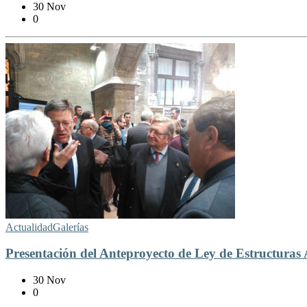
30 Nov
0
Actualidad
Galerías
Presentación del Anteproyecto de Ley de Estructuras 
30 Nov
0