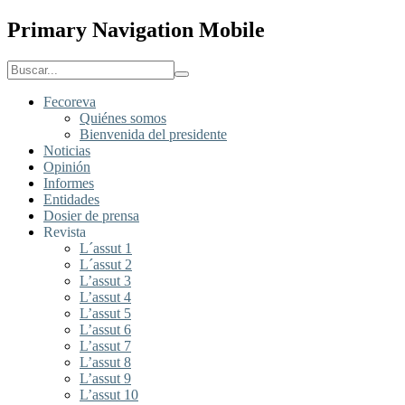
Primary Navigation Mobile
Fecoreva
Quiénes somos
Bienvenida del presidente
Noticias
Opinión
Informes
Entidades
Dosier de prensa
Revista
L´assut 1
L´assut 2
L’assut 3
L’assut 4
L’assut 5
L’assut 6
L’assut 7
L’assut 8
L’assut 9
L’assut 10