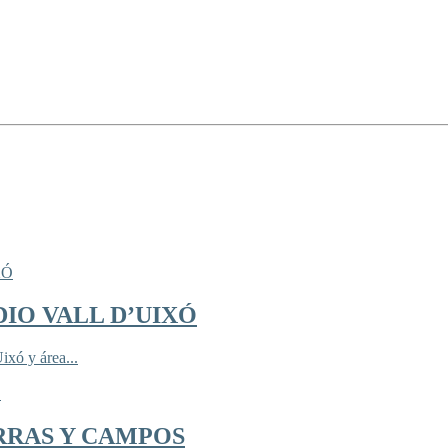
IO VALL D’UIXÓ
ixó y área...
RRAS Y CAMPOS