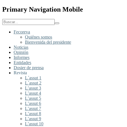
Primary Navigation Mobile
Fecoreva
Quiénes somos
Bienvenida del presidente
Noticias
Opinión
Informes
Entidades
Dosier de prensa
Revista
L´assut 1
L´assut 2
L’assut 3
L’assut 4
L’assut 5
L’assut 6
L’assut 7
L’assut 8
L’assut 9
L’assut 10