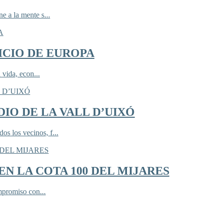
 a la mente s...
ICIO DE EUROPA
 vida, econ...
IO DE LA VALL D’UIXÓ
 los vecinos, f...
N LA COTA 100 DEL MIJARES
mpromiso con...