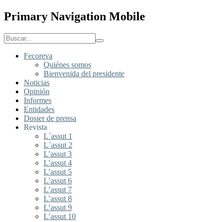
Primary Navigation Mobile
Fecoreva
Quiénes somos
Bienvenida del presidente
Noticias
Opinión
Informes
Entidades
Dosier de prensa
Revista
L´assut 1
L´assut 2
L’assut 3
L’assut 4
L’assut 5
L’assut 6
L’assut 7
L’assut 8
L’assut 9
L’assut 10