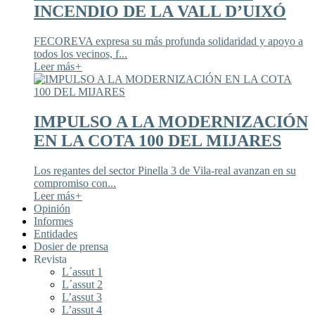
INCENDIO DE LA VALL D’UIXÓ
FECOREVA expresa su más profunda solidaridad y apoyo a
todos los vecinos, f...
Leer más
+
IMPULSO A LA MODERNIZACIÓN
EN LA COTA 100 DEL MIJARES
Los regantes del sector Pinella 3 de Vila-real avanzan en su
compromiso con...
Leer más
+
Opinión
Informes
Entidades
Dosier de prensa
Revista
L´assut 1
L´assut 2
L’assut 3
L’assut 4