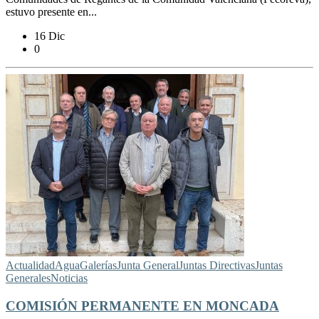
estuvo presente en...
16 Dic
0
Actualidad
Agua
Galerías
Junta General
Juntas Directivas
Juntas
Generales
Noticias
COMISIÓN PERMANENTE EN MONCADA