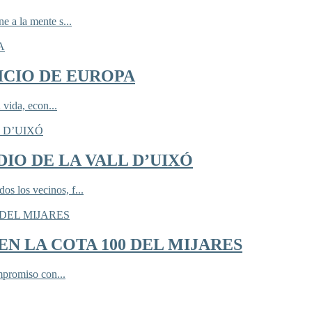
 a la mente s...
ICIO DE EUROPA
 vida, econ...
IO DE LA VALL D’UIXÓ
 los vecinos, f...
N LA COTA 100 DEL MIJARES
mpromiso con...