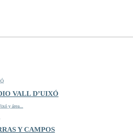
IO VALL D’UIXÓ
ixó y área...
RRAS Y CAMPOS