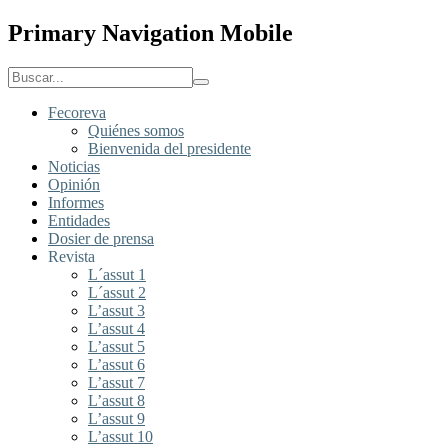
Primary Navigation Mobile
Fecoreva
Quiénes somos
Bienvenida del presidente
Noticias
Opinión
Informes
Entidades
Dosier de prensa
Revista
L´assut 1
L´assut 2
L’assut 3
L’assut 4
L’assut 5
L’assut 6
L’assut 7
L’assut 8
L’assut 9
L’assut 10