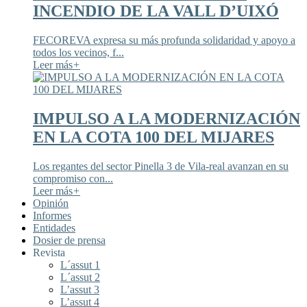
INCENDIO DE LA VALL D’UIXÓ
FECOREVA expresa su más profunda solidaridad y apoyo a
todos los vecinos, f...
Leer más
+
IMPULSO A LA MODERNIZACIÓN
EN LA COTA 100 DEL MIJARES
Los regantes del sector Pinella 3 de Vila-real avanzan en su
compromiso con...
Leer más
+
Opinión
Informes
Entidades
Dosier de prensa
Revista
L´assut 1
L´assut 2
L’assut 3
L’assut 4