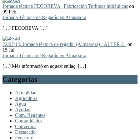
Jornada técnica FECOREVA | Fabricación Turbinas hidráulicas
on
09 Feb
Jornada Técnica de Regadío en Almassora
[…] FECOREVA […]
22/07/14, Jornada tècnica de regadiu (Almassora) - ALTER 21
on
15 Jul
Jornada Técnica de Regadío en Almassora
[…] Més informació en aquest enllaç. […]
Categorías
Actualidad
Agricultura
Agua
Ayudas
Com. Regantes
Comunidades
Convenios
Destacado
Fenacore