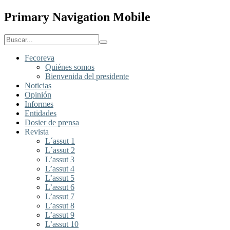
Primary Navigation Mobile
Fecoreva
Quiénes somos
Bienvenida del presidente
Noticias
Opinión
Informes
Entidades
Dosier de prensa
Revista
L´assut 1
L´assut 2
L’assut 3
L’assut 4
L’assut 5
L’assut 6
L’assut 7
L’assut 8
L’assut 9
L’assut 10