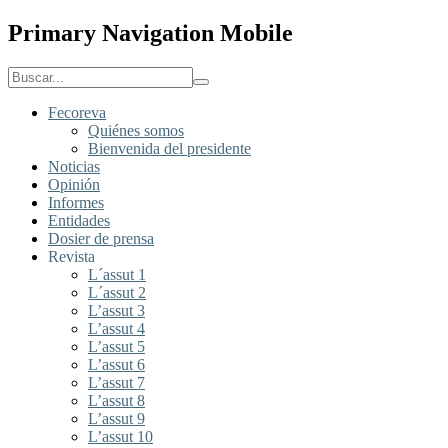
Primary Navigation Mobile
Fecoreva
Quiénes somos
Bienvenida del presidente
Noticias
Opinión
Informes
Entidades
Dosier de prensa
Revista
L´assut 1
L´assut 2
L’assut 3
L’assut 4
L’assut 5
L’assut 6
L’assut 7
L’assut 8
L’assut 9
L’assut 10