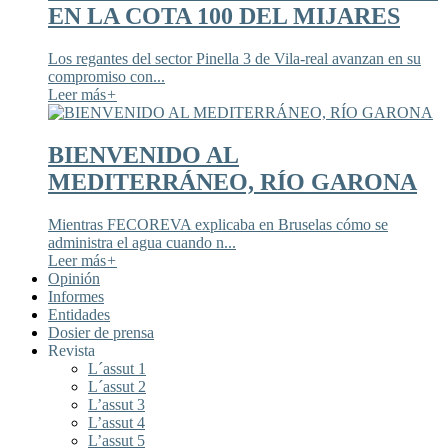
EN LA COTA 100 DEL MIJARES
Los regantes del sector Pinella 3 de Vila-real avanzan en su
compromiso con...
Leer más
+
BIENVENIDO AL
MEDITERRÁNEO, RÍO GARONA
Mientras FECOREVA explicaba en Bruselas cómo se
administra el agua cuando n...
Leer más
+
Opinión
Informes
Entidades
Dosier de prensa
Revista
L´assut 1
L´assut 2
L’assut 3
L’assut 4
L’assut 5