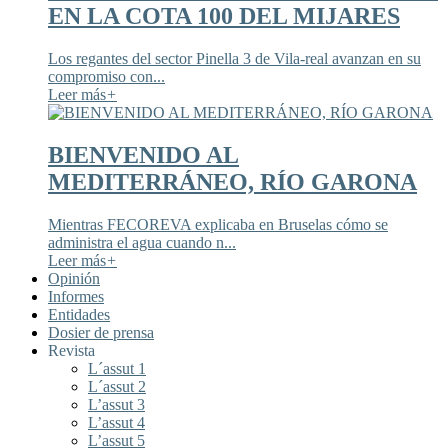
EN LA COTA 100 DEL MIJARES
Los regantes del sector Pinella 3 de Vila-real avanzan en su
compromiso con...
Leer más
+
BIENVENIDO AL
MEDITERRÁNEO, RÍO GARONA
Mientras FECOREVA explicaba en Bruselas cómo se
administra el agua cuando n...
Leer más
+
Opinión
Informes
Entidades
Dosier de prensa
Revista
L´assut 1
L´assut 2
L’assut 3
L’assut 4
L’assut 5