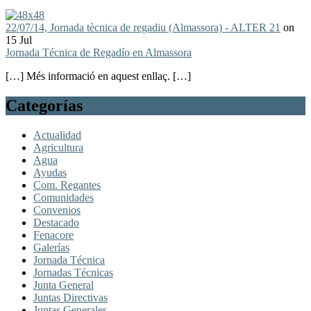
22/07/14, Jornada tècnica de regadiu (Almassora) - ALTER 21
on
15 Jul
Jornada Técnica de Regadío en Almassora
[…] Més informació en aquest enllaç. […]
Categorías
Actualidad
Agricultura
Agua
Ayudas
Com. Regantes
Comunidades
Convenios
Destacado
Fenacore
Galerías
Jornada Técnica
Jornadas Técnicas
Junta General
Juntas Directivas
Juntas Generales