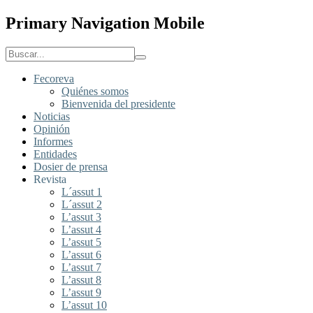
Primary Navigation Mobile
Fecoreva
Quiénes somos
Bienvenida del presidente
Noticias
Opinión
Informes
Entidades
Dosier de prensa
Revista
L´assut 1
L´assut 2
L’assut 3
L’assut 4
L’assut 5
L’assut 6
L’assut 7
L’assut 8
L’assut 9
L’assut 10