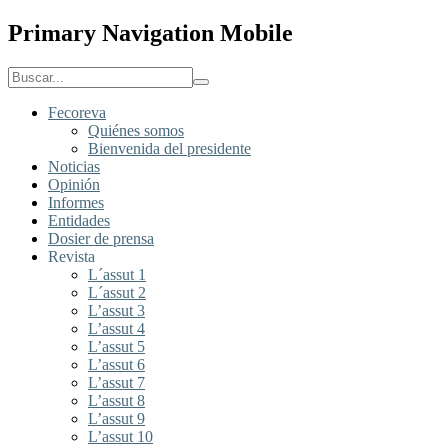
Primary Navigation Mobile
Fecoreva
Quiénes somos
Bienvenida del presidente
Noticias
Opinión
Informes
Entidades
Dosier de prensa
Revista
L´assut 1
L´assut 2
L’assut 3
L’assut 4
L’assut 5
L’assut 6
L’assut 7
L’assut 8
L’assut 9
L’assut 10