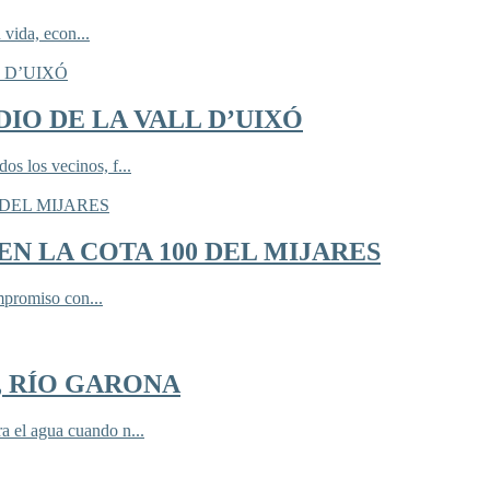
 vida, econ...
IO DE LA VALL D’UIXÓ
 los vecinos, f...
N LA COTA 100 DEL MIJARES
mpromiso con...
, RÍO GARONA
 el agua cuando n...