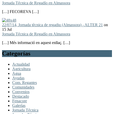
Jornada Técnica de Regadío en Almassora
[…] FECOREVA […]
22/07/14, Jornada tècnica de regadiu (Almassora) - ALTER 21
on
15 Jul
Jornada Técnica de Regadío en Almassora
[…] Més informació en aquest enllaç. […]
Categorías
Actualidad
Agricultura
Agua
Ayudas
Com. Regantes
Comunidades
Convenios
Destacado
Fenacore
Galerías
Jornada Técnica