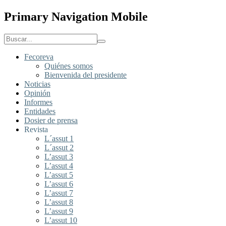
Primary Navigation Mobile
Fecoreva
Quiénes somos
Bienvenida del presidente
Noticias
Opinión
Informes
Entidades
Dosier de prensa
Revista
L´assut 1
L´assut 2
L’assut 3
L’assut 4
L’assut 5
L’assut 6
L’assut 7
L’assut 8
L’assut 9
L’assut 10