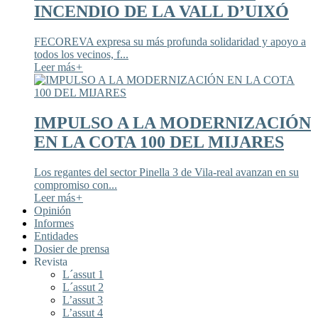
INCENDIO DE LA VALL D’UIXÓ
FECOREVA expresa su más profunda solidaridad y apoyo a
todos los vecinos, f...
Leer más
+
IMPULSO A LA MODERNIZACIÓN
EN LA COTA 100 DEL MIJARES
Los regantes del sector Pinella 3 de Vila-real avanzan en su
compromiso con...
Leer más
+
Opinión
Informes
Entidades
Dosier de prensa
Revista
L´assut 1
L´assut 2
L’assut 3
L’assut 4