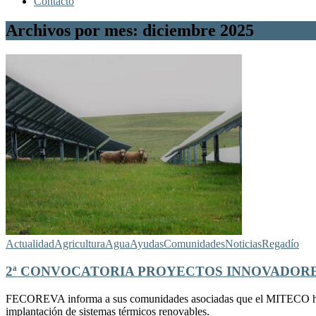
Contacto
Archivos por mes: diciembre 2025
Actualidad
Agricultura
Agua
Ayudas
Comunidades
Noticias
Regadío
2ª CONVOCATORIA PROYECTOS INNOVADOR
FECOREVA informa a sus comunidades asociadas que el MITECO ha pu
implantación de sistemas térmicos renovables.