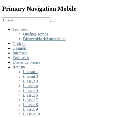
Primary Navigation Mobile
Fecoreva
Quiénes somos
Bienvenida del presidente
Noticias
Opinión
Informes
Entidades
Dosier de prensa
Revista
L´assut 1
L´assut 2
L’assut 3
L’assut 4
L’assut 5
L’assut 6
L’assut 7
L’assut 8
L’assut 9
L’assut 10