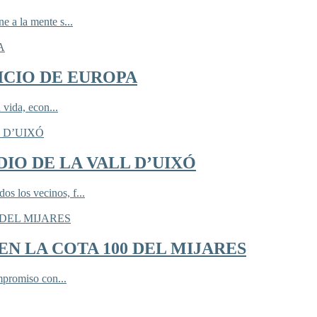
 a la mente s...
ICIO DE EUROPA
 vida, econ...
IO DE LA VALL D’UIXÓ
 los vecinos, f...
N LA COTA 100 DEL MIJARES
mpromiso con...