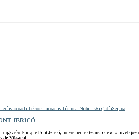
lerías
Jornada Técnica
Jornadas Técnicas
Noticias
Regadío
Sequía
ONT JERICÓ
rigación Enrique Font Jericó, un encuentro técnico de alto nivel que re
 de Vila-real.