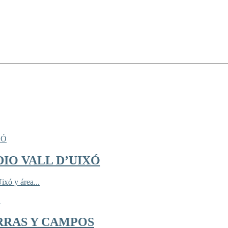
IO VALL D’UIXÓ
ixó y área...
RRAS Y CAMPOS