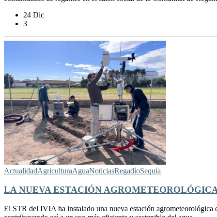
24 Dic
3
Actualidad
Agricultura
Agua
Noticias
Regadío
Sequía
LA NUEVA ESTACIÓN AGROMETEOROLÓGICA D
El STR del IVIA ha instalado una nueva estación agrometeorológica en