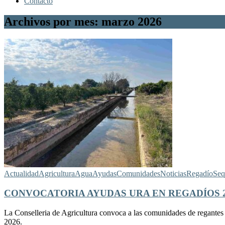
Contacto
Archivos por mes: marzo 2026
Actualidad
Agricultura
Agua
Ayudas
Comunidades
Noticias
Regadío
Seq
CONVOCATORIA AYUDAS URA EN REGADÍOS 2
La Conselleria de Agricultura convoca a las comunidades de regantes par
2026.