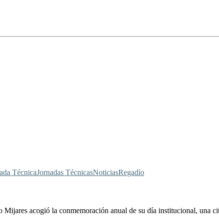
ada Técnica
Jornadas Técnicas
Noticias
Regadío
o Mijares acogió la conmemoración anual de su día institucional, una ci