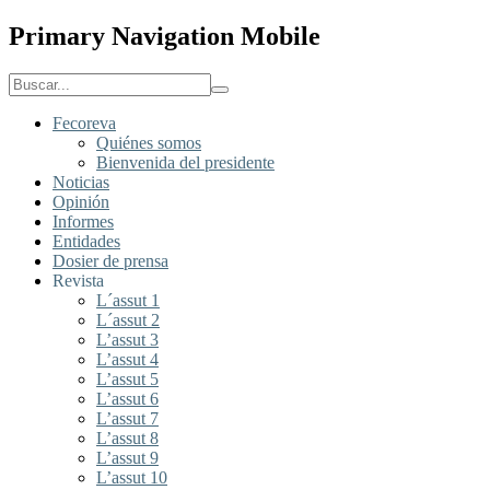
Primary Navigation Mobile
Fecoreva
Quiénes somos
Bienvenida del presidente
Noticias
Opinión
Informes
Entidades
Dosier de prensa
Revista
L´assut 1
L´assut 2
L’assut 3
L’assut 4
L’assut 5
L’assut 6
L’assut 7
L’assut 8
L’assut 9
L’assut 10