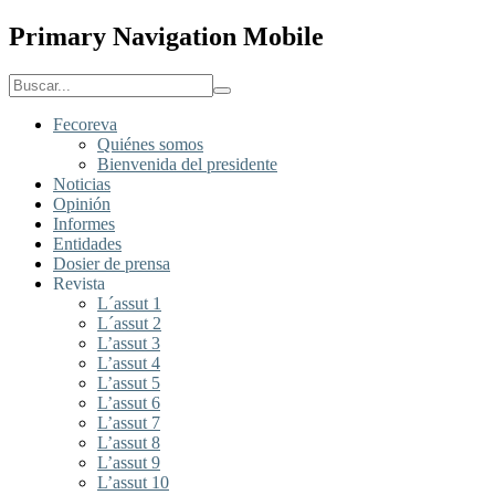
Primary Navigation Mobile
Fecoreva
Quiénes somos
Bienvenida del presidente
Noticias
Opinión
Informes
Entidades
Dosier de prensa
Revista
L´assut 1
L´assut 2
L’assut 3
L’assut 4
L’assut 5
L’assut 6
L’assut 7
L’assut 8
L’assut 9
L’assut 10