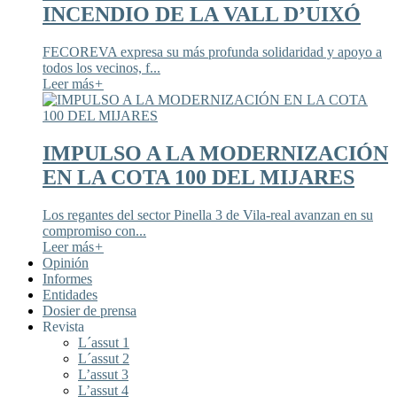
INCENDIO DE LA VALL D’UIXÓ
FECOREVA expresa su más profunda solidaridad y apoyo a
todos los vecinos, f...
Leer más
+
IMPULSO A LA MODERNIZACIÓN
EN LA COTA 100 DEL MIJARES
Los regantes del sector Pinella 3 de Vila-real avanzan en su
compromiso con...
Leer más
+
Opinión
Informes
Entidades
Dosier de prensa
Revista
L´assut 1
L´assut 2
L’assut 3
L’assut 4