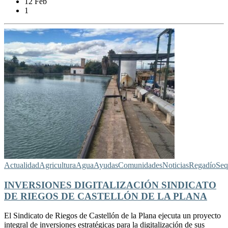
12 Feb
1
Actualidad
Agricultura
Agua
Ayudas
Comunidades
Noticias
Regadío
Seq
INVERSIONES DIGITALIZACIÓN SINDICATO
DE RIEGOS DE CASTELLÓN DE LA PLANA
El Sindicato de Riegos de Castellón de la Plana ejecuta un proyecto
integral de inversiones estratégicas para la digitalización de sus