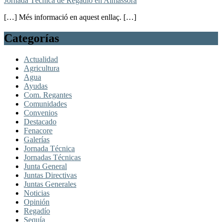
Jornada Técnica de Regadío en Almassora
[…] Més informació en aquest enllaç. […]
Categorías
Actualidad
Agricultura
Agua
Ayudas
Com. Regantes
Comunidades
Convenios
Destacado
Fenacore
Galerías
Jornada Técnica
Jornadas Técnicas
Junta General
Juntas Directivas
Juntas Generales
Noticias
Opinión
Regadío
Sequía