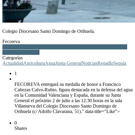
Colegio Diocesano Santo Domingo de Orihuela.
Fecoreva
medalla, honor, FECOREVA, Cabezas, agua, regadío, Comunitat
Valenciana, España
Categorías
Actualidad
Agricultura
Agua
Junta General
Noticias
Regadío
Sequía
1
FECOREVA entregará su medalla de honor a Francisco
Cabezas Calvo-Rubio, figura destacada en la defensa del agua
en la Comunidad Valenciana y España, durante su Junta
General el próximo 2 de julio a las 12:30 horas en la sala
Villanueva del Colegio Diocesano Santo Domingo de
Orihuela (c/ Adolfo Clavarana, 51)." data-title="Like">
0
Shares