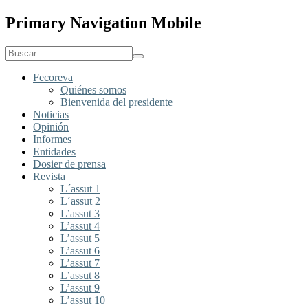
Primary Navigation Mobile
Fecoreva
Quiénes somos
Bienvenida del presidente
Noticias
Opinión
Informes
Entidades
Dosier de prensa
Revista
L´assut 1
L´assut 2
L’assut 3
L’assut 4
L’assut 5
L’assut 6
L’assut 7
L’assut 8
L’assut 9
L’assut 10