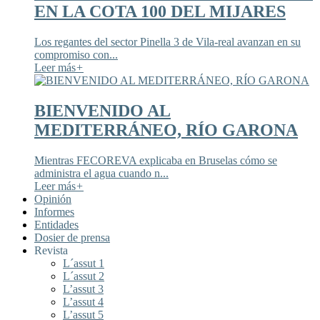
EN LA COTA 100 DEL MIJARES
Los regantes del sector Pinella 3 de Vila-real avanzan en su
compromiso con...
Leer más
+
BIENVENIDO AL
MEDITERRÁNEO, RÍO GARONA
Mientras FECOREVA explicaba en Bruselas cómo se
administra el agua cuando n...
Leer más
+
Opinión
Informes
Entidades
Dosier de prensa
Revista
L´assut 1
L´assut 2
L’assut 3
L’assut 4
L’assut 5