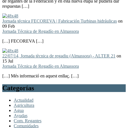
de regantes de la Federación y en esta nueva etapa se pudiera dar
respuestas […]
Jornada técnica FECOREVA | Fabricación Turbinas hidráulicas
on
09 Feb
Jornada Técnica de Regadío en Almassora
[…] FECOREVA […]
22/07/14, Jornada tècnica de regadiu (Almassora) - ALTER 21
on
15 Jul
Jornada Técnica de Regadío en Almassora
[…] Més informació en aquest enllaç. […]
Categorías
Actualidad
Agricultura
Agua
Ayudas
Com. Regantes
Comunidades