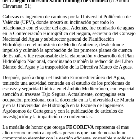
del
Colegio Diocesano Santo Domingo de Orihuela
(c/ Adolfo
Clavarana, 51).
Cabezas es ingeniero de caminos por la Universitat Politècnica de
València (UPV), donde mostró su inclinación por todo lo
relacionado con el sector del agua. Además, fue comisario de aguas
en la Confederación Hidrográfica del Segura, secretario del Consejo
Nacional del Agua y subdirector general de Planificación
Hidrológica en el ministerio de Medio Ambiente, desde donde
impulsó y culminó la aprobación de los primeros planes de cuenca
de España y fue responsable de la elaboración y desarrollo del Plan
Hidrológico Nacional, coordinando también la redacción del Libro
Blanco del Agua y la trasposición de la Directiva Marco de Aguas.
Después, pasó a dirigir el Instituto Euromediterráneo del Agua,
teniendo una actividad centrada en el estudio de los problemas de
escasez y seguridad hídrica en el ámbito Mediterráneo, con especial
atención al trasvase Tajo-Segura. Actualmente, compagina esta
ocupación profesional con la docencia en la Universidad de Murcia
y en la Universidad de Hidrología en la Escuela de Ingenieros
Agrónomos de Cartagena y con la publicación de artículos de
investigación y la impartición de conferencias.
La medalla de honor que otorga
FECOREVA
representa el más
alto reconocimiento a aquellas personas que han demostrado un
compromiso ejemplar con la gestión eficiente, sostenible y solidaria