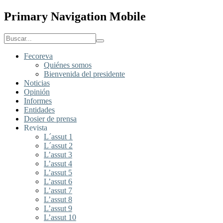
Primary Navigation Mobile
Fecoreva
Quiénes somos
Bienvenida del presidente
Noticias
Opinión
Informes
Entidades
Dosier de prensa
Revista
L´assut 1
L´assut 2
L’assut 3
L’assut 4
L’assut 5
L’assut 6
L’assut 7
L’assut 8
L’assut 9
L’assut 10