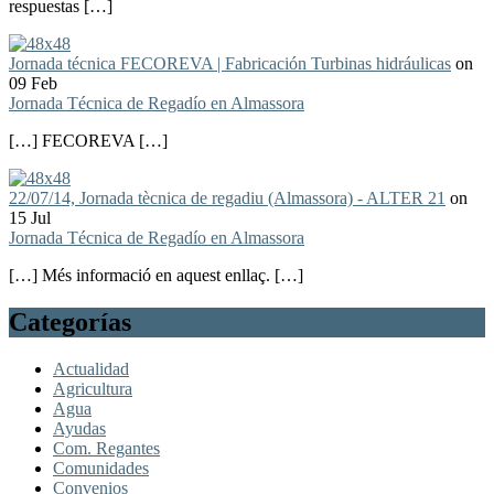
respuestas […]
Jornada técnica FECOREVA | Fabricación Turbinas hidráulicas
on
09 Feb
Jornada Técnica de Regadío en Almassora
[…] FECOREVA […]
22/07/14, Jornada tècnica de regadiu (Almassora) - ALTER 21
on
15 Jul
Jornada Técnica de Regadío en Almassora
[…] Més informació en aquest enllaç. […]
Categorías
Actualidad
Agricultura
Agua
Ayudas
Com. Regantes
Comunidades
Convenios