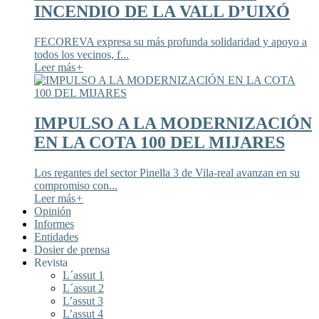
INCENDIO DE LA VALL D’UIXÓ
FECOREVA expresa su más profunda solidaridad y apoyo a
todos los vecinos, f...
Leer más
+
IMPULSO A LA MODERNIZACIÓN
EN LA COTA 100 DEL MIJARES
Los regantes del sector Pinella 3 de Vila-real avanzan en su
compromiso con...
Leer más
+
Opinión
Informes
Entidades
Dosier de prensa
Revista
L´assut 1
L´assut 2
L’assut 3
L’assut 4