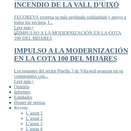
INCENDIO DE LA VALL D’UIXÓ
FECOREVA expresa su más profunda solidaridad y apoyo a
todos los vecinos, f...
Leer más
+
IMPULSO A LA MODERNIZACIÓN
EN LA COTA 100 DEL MIJARES
Los regantes del sector Pinella 3 de Vila-real avanzan en su
compromiso con...
Leer más
+
Opinión
Informes
Entidades
Dosier de prensa
Revista
L´assut 1
L´assut 2
L’assut 3
L’assut 4