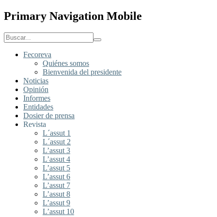
Primary Navigation Mobile
Fecoreva
Quiénes somos
Bienvenida del presidente
Noticias
Opinión
Informes
Entidades
Dosier de prensa
Revista
L´assut 1
L´assut 2
L’assut 3
L’assut 4
L’assut 5
L’assut 6
L’assut 7
L’assut 8
L’assut 9
L’assut 10