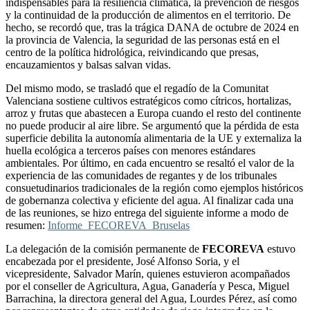
indispensables para la resiliencia climática, la prevención de riesgos
y la continuidad de la producción de alimentos en el territorio. De
hecho, se recordó que, tras la trágica DANA de octubre de 2024 en
la provincia de Valencia, la seguridad de las personas está en el
centro de la política hidrológica, reivindicando que presas,
encauzamientos y balsas salvan vidas.
Del mismo modo, se trasladó que el regadío de la Comunitat
Valenciana sostiene cultivos estratégicos como cítricos, hortalizas,
arroz y frutas que abastecen a Europa cuando el resto del continente
no puede producir al aire libre. Se argumentó que la pérdida de esta
superficie debilita la autonomía alimentaria de la UE y externaliza la
huella ecológica a terceros países con menores estándares
ambientales. Por último, en cada encuentro se resaltó el valor de la
experiencia de las comunidades de regantes y de los tribunales
consuetudinarios tradicionales de la región como ejemplos históricos
de gobernanza colectiva y eficiente del agua. Al finalizar cada una
de las reuniones, se hizo entrega del siguiente informe a modo de
resumen:
Informe_FECOREVA_Bruselas
La delegación de la comisión permanente de
FECOREVA
estuvo
encabezada por el presidente, José Alfonso Soria, y el
vicepresidente, Salvador Marín, quienes estuvieron acompañados
por el conseller de Agricultura, Agua, Ganadería y Pesca, Miguel
Barrachina, la directora general del Agua, Lourdes Pérez, así como