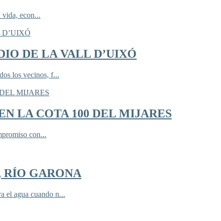
 vida, econ...
IO DE LA VALL D’UIXÓ
 los vecinos, f...
N LA COTA 100 DEL MIJARES
mpromiso con...
, RÍO GARONA
 el agua cuando n...