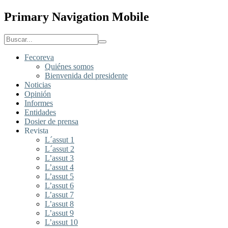
Primary Navigation Mobile
Fecoreva
Quiénes somos
Bienvenida del presidente
Noticias
Opinión
Informes
Entidades
Dosier de prensa
Revista
L´assut 1
L´assut 2
L’assut 3
L’assut 4
L’assut 5
L’assut 6
L’assut 7
L’assut 8
L’assut 9
L’assut 10