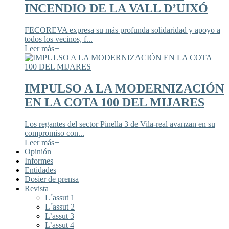
INCENDIO DE LA VALL D’UIXÓ
FECOREVA expresa su más profunda solidaridad y apoyo a
todos los vecinos, f...
Leer más
+
IMPULSO A LA MODERNIZACIÓN
EN LA COTA 100 DEL MIJARES
Los regantes del sector Pinella 3 de Vila-real avanzan en su
compromiso con...
Leer más
+
Opinión
Informes
Entidades
Dosier de prensa
Revista
L´assut 1
L´assut 2
L’assut 3
L’assut 4