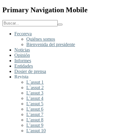
Primary Navigation Mobile
Fecoreva
Quiénes somos
Bienvenida del presidente
Noticias
Opinión
Informes
Entidades
Dosier de prensa
Revista
L´assut 1
L´assut 2
L’assut 3
L’assut 4
L’assut 5
L’assut 6
L’assut 7
L’assut 8
L’assut 9
L’assut 10