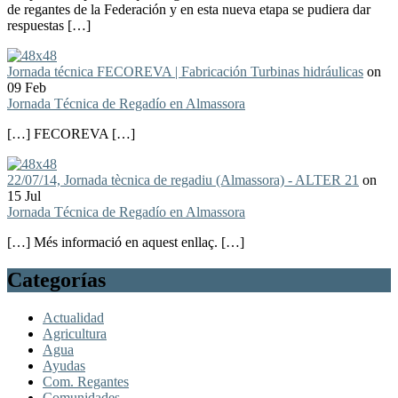
de regantes de la Federación y en esta nueva etapa se pudiera dar
respuestas […]
Jornada técnica FECOREVA | Fabricación Turbinas hidráulicas
on
09 Feb
Jornada Técnica de Regadío en Almassora
[…] FECOREVA […]
22/07/14, Jornada tècnica de regadiu (Almassora) - ALTER 21
on
15 Jul
Jornada Técnica de Regadío en Almassora
[…] Més informació en aquest enllaç. […]
Categorías
Actualidad
Agricultura
Agua
Ayudas
Com. Regantes
Comunidades