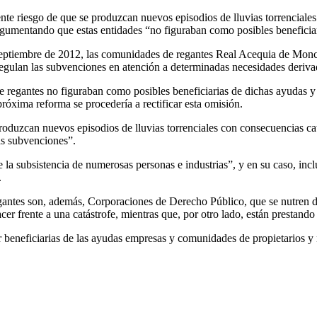
nte riesgo de que se produzcan nuevos episodios de lluvias torrenciale
rgumentando que estas entidades “no figuraban como posibles beneficia
e septiembre de 2012, las comunidades de regantes Real Acequia de Monc
egulan las subvenciones en atención a determinadas necesidades derivad
de regantes no figuraban como posibles beneficiarias de dichas ayudas 
óxima reforma se procedería a rectificar esta omisión.
produzcan nuevos episodios de lluvias torrenciales con consecuencias ca
as subvenciones”.
a subsistencia de numerosas personas e industrias”, y en su caso, inclu
.
ntes son, además, Corporaciones de Derecho Público, que se nutren de l
cer frente a una catástrofe, mientras que, por otro lado, están prestand
r beneficiarias de las ayudas empresas y comunidades de propietarios y