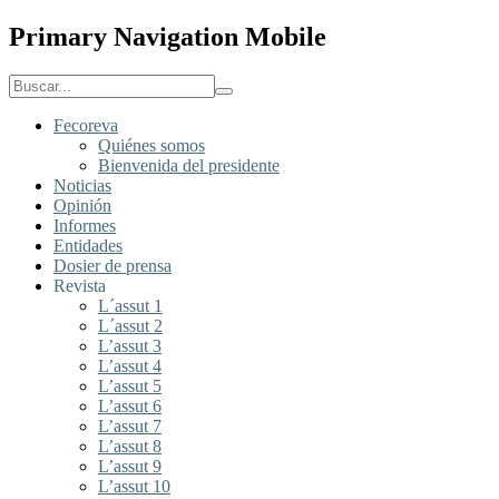
Primary Navigation Mobile
Fecoreva
Quiénes somos
Bienvenida del presidente
Noticias
Opinión
Informes
Entidades
Dosier de prensa
Revista
L´assut 1
L´assut 2
L’assut 3
L’assut 4
L’assut 5
L’assut 6
L’assut 7
L’assut 8
L’assut 9
L’assut 10