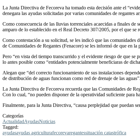
La Junta Directiva de Fecoreva ha tomado esta decisión ante el “evide
denegara las ayudas solicitadas por varias comunidades de regantes a
Como consecuencia de las lluvias torrenciales acaecidas a finales d
amparo de lo establecido en el Real Decreto 307/2005, por el que se r
Como contestación a su solicitud, se les indicó que las comunidades 
de Comunidades de Regantes (Fenacore) se les informó de que en la pr
Pero “en vista del tiempo transcurrido y el evidente riesgo de que se 
lo antes posible como “entidades potencialmente beneficiaras de dich
Alegan que “del correcto funcionamiento de sus instalaciones depende l
de distribución de aguas funcionan como red de drenaje de las aguas”
La Junta Directiva de Fecoreva recuerda que las Comunidades de Rega
Con lo cual, “no pueden disponer de la operatividad suficiente para ha
Finalmente, para la Junta Directiva, “causa perplejidad que puedan se
Categorías
Actualidad
Ayudas
Noticias
Tagged:
ayudas
ayudas agricultura
fecoreva
regantes
situación catastrófica