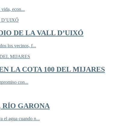
 vida, econ...
IO DE LA VALL D’UIXÓ
 los vecinos, f...
N LA COTA 100 DEL MIJARES
mpromiso con...
, RÍO GARONA
 el agua cuando n...