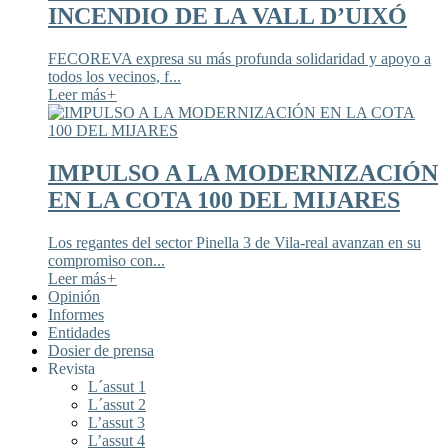
INCENDIO DE LA VALL D’UIXÓ
FECOREVA expresa su más profunda solidaridad y apoyo a
todos los vecinos, f...
Leer más
+
IMPULSO A LA MODERNIZACIÓN
EN LA COTA 100 DEL MIJARES
Los regantes del sector Pinella 3 de Vila-real avanzan en su
compromiso con...
Leer más
+
Opinión
Informes
Entidades
Dosier de prensa
Revista
L´assut 1
L´assut 2
L’assut 3
L’assut 4