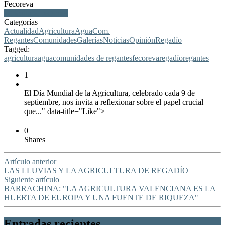
Fecoreva
agricultura, regantes
Categorías
Actualidad
Agricultura
Agua
Com.
Regantes
Comunidades
Galerías
Noticias
Opinión
Regadío
Tagged:
agricultura
agua
comunidades de regantes
fecoreva
regadío
regantes
1
El Día Mundial de la Agricultura, celebrado cada 9 de
septiembre, nos invita a reflexionar sobre el papel crucial
que..." data-title="Like">
0
Shares
Artículo anterior
LAS LLUVIAS Y LA AGRICULTURA DE REGADÍO
Siguiente artículo
BARRACHINA: "LA AGRICULTURA VALENCIANA ES LA
HUERTA DE EUROPA Y UNA FUENTE DE RIQUEZA"
Entradas recientes