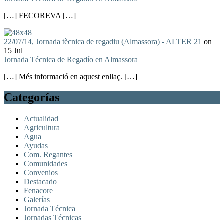
[…] FECOREVA […]
22/07/14, Jornada tècnica de regadiu (Almassora) - ALTER 21
on
15 Jul
Jornada Técnica de Regadío en Almassora
[…] Més informació en aquest enllaç. […]
Categorías
Actualidad
Agricultura
Agua
Ayudas
Com. Regantes
Comunidades
Convenios
Destacado
Fenacore
Galerías
Jornada Técnica
Jornadas Técnicas