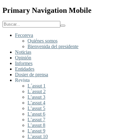
Primary Navigation Mobile
Fecoreva
Quiénes somos
Bienvenida del presidente
Noticias
Opinión
Informes
Entidades
Dosier de prensa
Revista
L´assut 1
L´assut 2
L’assut 3
L’assut 4
L’assut 5
L’assut 6
L’assut 7
L’assut 8
L’assut 9
L’assut 10