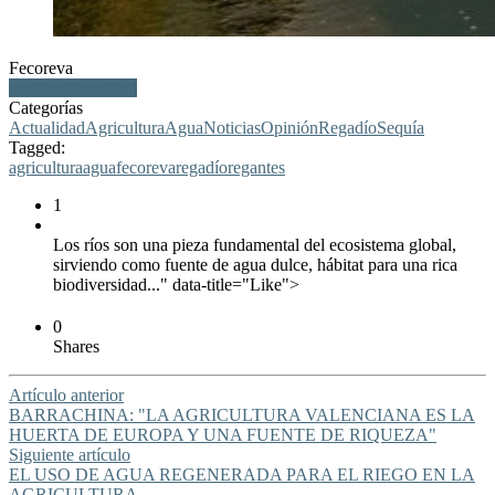
Fecoreva
ríos, biodiversidad
Categorías
Actualidad
Agricultura
Agua
Noticias
Opinión
Regadío
Sequía
Tagged:
agricultura
agua
fecoreva
regadío
regantes
1
Los ríos son una pieza fundamental del ecosistema global,
sirviendo como fuente de agua dulce, hábitat para una rica
biodiversidad..." data-title="Like">
0
Shares
Artículo anterior
BARRACHINA: "LA AGRICULTURA VALENCIANA ES LA
HUERTA DE EUROPA Y UNA FUENTE DE RIQUEZA"
Siguiente artículo
EL USO DE AGUA REGENERADA PARA EL RIEGO EN LA
AGRICULTURA