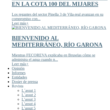
EN LA COTA 100 DEL MIJARES
Los regantes del sector Pinella 3 de Vila-real avanzan en su
compromiso con...
Leer más
+
BIENVENIDO AL
MEDITERRÁNEO, RÍO GARONA
Mientras FECOREVA explicaba en Bruselas cómo se
administra el agua cuando n...
Leer más
+
Opinión
Informes
Entidades
Dosier de prensa
Revista
L´assut 1
L´assut 2
L’assut 3
L’assut 4
L’assut 5