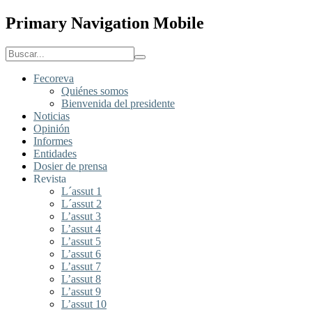
Primary Navigation Mobile
Fecoreva
Quiénes somos
Bienvenida del presidente
Noticias
Opinión
Informes
Entidades
Dosier de prensa
Revista
L´assut 1
L´assut 2
L’assut 3
L’assut 4
L’assut 5
L’assut 6
L’assut 7
L’assut 8
L’assut 9
L’assut 10