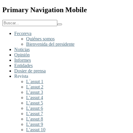
Primary Navigation Mobile
Fecoreva
Quiénes somos
Bienvenida del presidente
Noticias
Opinión
Informes
Entidades
Dosier de prensa
Revista
L´assut 1
L´assut 2
L’assut 3
L’assut 4
L’assut 5
L’assut 6
L’assut 7
L’assut 8
L’assut 9
L’assut 10