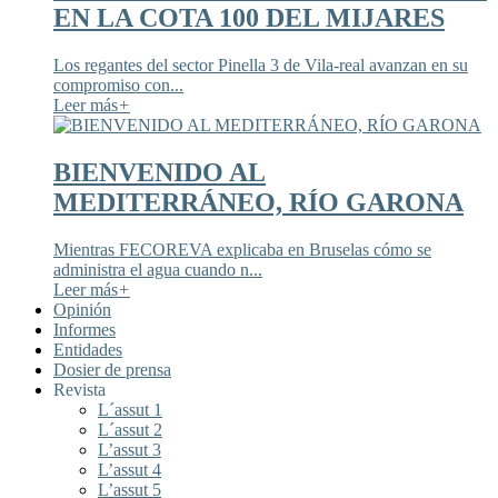
EN LA COTA 100 DEL MIJARES
Los regantes del sector Pinella 3 de Vila-real avanzan en su
compromiso con...
Leer más
+
BIENVENIDO AL
MEDITERRÁNEO, RÍO GARONA
Mientras FECOREVA explicaba en Bruselas cómo se
administra el agua cuando n...
Leer más
+
Opinión
Informes
Entidades
Dosier de prensa
Revista
L´assut 1
L´assut 2
L’assut 3
L’assut 4
L’assut 5